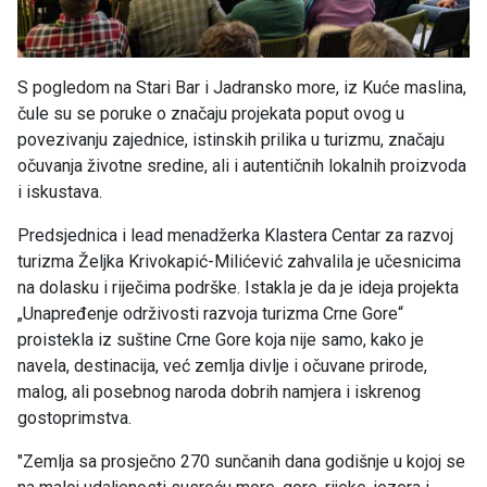
S pogledom na Stari Bar i Jadransko more, iz Kuće maslina,
čule su se poruke o značaju projekata poput ovog u
povezivanju zajednice, istinskih prilika u turizmu, značaju
očuvanja životne sredine, ali i autentičnih lokalnih proizvoda
i iskustava.
Predsjednica i lead menadžerka Klastera Centar za razvoj
turizma Željka Krivokapić-Milićević zahvalila je učesnicima
na dolasku i riječima podrške. Istakla je da je ideja projekta
„Unapređenje održivosti razvoja turizma Crne Gore“
proistekla iz suštine Crne Gore koja nije samo, kako je
navela, destinacija, već zemlja divlje i očuvane prirode,
malog, ali posebnog naroda dobrih namjera i iskrenog
gostoprimstva.
"Zemlja sa prosječno 270 sunčanih dana godišnje u kojoj se