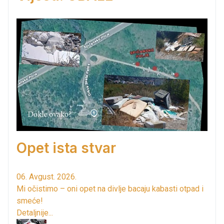
Opet ista stvar
06. Avgust. 2026.
Mi očistimo – oni opet na divlje bacaju kabasti otpad i
smeće!
Detaljnije...