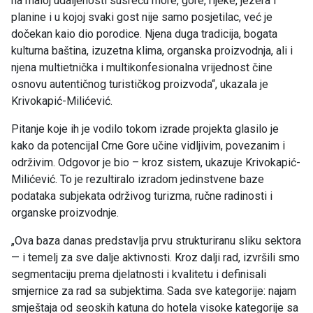
na maloj udaljenosti susreću more, gore, rijeke, jezera i
planine i u kojoj svaki gost nije samo posjetilac, već je
dočekan kaio dio porodice. Njena duga tradicija, bogata
kulturna baština, izuzetna klima, organska proizvodnja, ali i
njena multietnička i multikonfesionalna vrijednost čine
osnovu autentičnog turističkog proizvoda“, ukazala je
Krivokapić-Milićević.
Pitanje koje ih je vodilo tokom izrade projekta glasilo je
kako da potencijal Crne Gore učine vidljivim, povezanim i
održivim. Odgovor je bio – kroz sistem, ukazuje Krivokapić-
Milićević. To je rezultiralo izradom jedinstvene baze
podataka subjekata održivog turizma, ručne radinosti i
organske proizvodnje.
„Ova baza danas predstavlja prvu strukturiranu sliku sektora
— i temelj za sve dalje aktivnosti. Kroz dalji rad, izvršili smo
segmentaciju prema djelatnosti i kvalitetu i definisali
smjernice za rad sa subjektima. Sada sve kategorije: najam
smještaja od seoskih katuna do hotela visoke kategorije sa