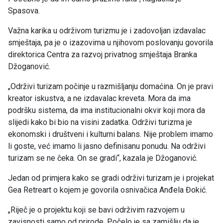
Spasova.
Važna karika u održivom turizmu je i zadovoljan izdavalac
smještaja, pa je o izazovima u njihovom poslovanju govorila
direktorica Centra za razvoj privatnog smještaja Branka
Džoganović.
„Održivi turizam počinje u razmišljanju domaćina. On je pravi
kreator iskustva, a ne izdavalac kreveta. Mora da ima
podršku sistema, da ima institucionalni okvir koji mora da
slijedi kako bi bio na visini zadatka. Održivi turizma je
ekonomski i društveni i kulturni balans. Nije problem imamo
li goste, već imamo li jasno definisanu ponudu. Na održivi
turizam se ne čeka. On se gradi“, kazala je Džoganović.
Jedan od primjera kako se gradi održivi turizam je i projekat
Gea Retreart o kojem je govorila osnivačica Anđela Đokić.
„Riječ je o projektu koji se bavi održivim razvojem u
zavisnosti samo od prirode. Počelo je sa zamišlju da je