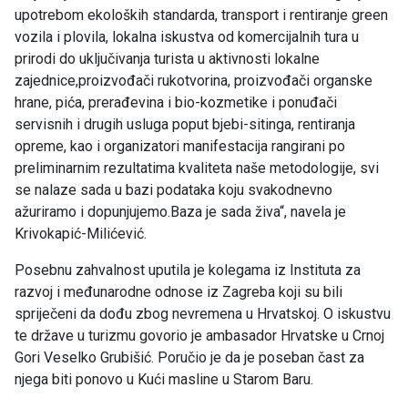
upotrebom ekoloških standarda, transport i rentiranje green
vozila i plovila, lokalna iskustva od komercijalnih tura u
prirodi do uključivanja turista u aktivnosti lokalne
zajednice,proizvođači rukotvorina, proizvođači organske
hrane, pića, prerađevina i bio-kozmetike i ponuđači
servisnih i drugih usluga poput bjebi-sitinga, rentiranja
opreme, kao i organizatori manifestacija rangirani po
preliminarnim rezultatima kvaliteta naše metodologije, svi
se nalaze sada u bazi podataka koju svakodnevno
ažuriramo i dopunjujemo.Baza je sada živa“, navela je
Krivokapić-Milićević.
Posebnu zahvalnost uputila je kolegama iz Instituta za
razvoj i međunarodne odnose iz Zagreba koji su bili
spriječeni da dođu zbog nevremena u Hrvatskoj. O iskustvu
te države u turizmu govorio je ambasador Hrvatske u Crnoj
Gori Veselko Grubišić. Poručio je da je poseban čast za
njega biti ponovo u Kući masline u Starom Baru.