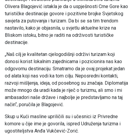
Olivera Blagojević istakla je da o uspješnosti Crne Gore kao
turističke destinacije govore i pozitivne brojke Svjetskog
savjeta za putovanja i turizam. Da bi se sa tim trendom
nastavilo, kako je objasnila, u svjetlu aktuelne krize na
Bliskom istoku, bitno je raditi na održivosti turističke
destinacije.
„Naš cilj je kvalitetan cjelogodišnji održivi turizam koji
donosi korist lokalnim zajednicama i pozicionira nas kao
odgovornu destinaciju. Smatramo da je ovaj projekat jedan
od alata koji nas vodi ka tom cilju. Neposredni kontakti,
razvoji mišljenja, ideja, od posebnog su značaja. Diplomatija
može mnogo da uradi kada je riječ o turizmu, ali smo i mi
ambasadori naše države i najbolje je predstavljamo na taj
način“, poručila je Blagojević.
Skup u Kući masline upriličili su i učesnici iz Privredne
komore u čije ime je govorila, ispred Udruženja turizma i
ugostiteljstva Anđa Vukčević-Zorić.