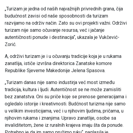
„Turizam je jedna od naših najvažnijih privrednih grana, čija
budućnost zavisi od naše sposobnosti da turizam
razvijamo na održiv način. Zato su ovi projekti važni. Održivi
turizam nije samo očuvanje resursa, već i jačanje
autentičnosti ponude i destinacija“, ukazala je Vukčević-
Zorić.
A, održivi turizam je i u očuvanju tradicije koja je u rukama
zanatlija, ističe izvršna direktorica Zanatske komore
Republike Sjeverne Makedonije Jelena Spasova.
„Turizam danas nije samo industirja već most između
tradicija, kultura i ljudi. Autentičnost se ne može zamisliti
bez zanatstva. Oni su priče koje se prenose generacijama i
ogledalo istorije i kreativnosti. Budćnost turizma nije samo
u velikim investicijama, već i u njihovim ljudima, pričama, u
njihovim rukama i znanjima. Upravo zanatlije, osobe sa
invaliditetom, žene iz ruralnih krajeva imaju šta da ponude.
Potrebno je da im samo pružimo ruku“, naglasila je