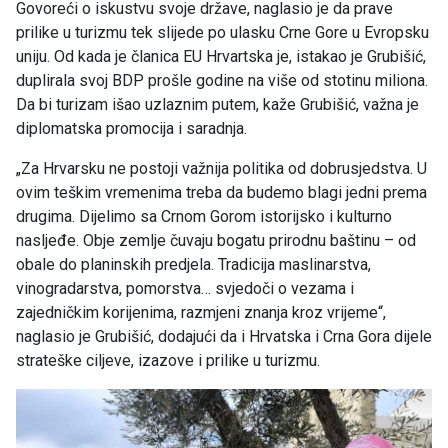
Govoreći o iskustvu svoje države, naglasio je da prave
prilike u turizmu tek slijede po ulasku Crne Gore u Evropsku
uniju. Od kada je članica EU Hrvartska je, istakao je Grubišić,
duplirala svoj BDP prošle godine na više od stotinu miliona.
Da bi turizam išao uzlaznim putem, kaže Grubišić, važna je
diplomatska promocija i saradnja.
„Za Hrvarsku ne postoji važnija politika od dobrusjedstva. U
ovim teškim vremenima treba da budemo blagi jedni prema
drugima. Dijelimo sa Crnom Gorom istorijsko i kulturno
nasljeđe. Obje zemlje čuvaju bogatu prirodnu baštinu – od
obale do planinskih predjela. Tradicija maslinarstva,
vinogradarstva, pomorstva… svjedoči o vezama i
zajedničkim korijenima, razmjeni znanja kroz vrijeme“,
naglasio je Grubišić, dodajući da i Hrvatska i Crna Gora dijele
strateške ciljeve, izazove i prilike u turizmu.