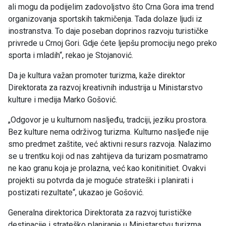
ali mogu da podijelim zadovoljstvo što Crna Gora ima trend
organizovanja sportskih takmičenja. Tada dolaze ljudi iz
inostranstva. To daje poseban doprinos razvoju turističke
privrede u Crnoj Gori. Gdje ćete ljepšu promociju nego preko
sporta i mladih“, rekao je Stojanović.
Da je kultura važan promoter turizma, kaže direktor
Direktorata za razvoj kreativnih industrija u Ministarstvo
kulture i medija Marko Gošović.
„Odgovor je u kulturnom nasljeđu, tradciji, jeziku prostora.
Bez kulture nema održivog turizma. Kulturno nasljeđe nije
smo predmet zaštite, već aktivni resurs razvoja. Nalazimo
se u trentku koji od nas zahtijeva da turizam posmatramo
ne kao granu koja je prolazna, već kao konitinitiet. Ovakvi
projekti su potvrda da je moguće strateški i planirati i
postizati rezultate“, ukazao je Gošović.
Generalna direktorica Direktorata za razvoj turističke
destinacije i strateško planiranje u Ministarstvu turizma