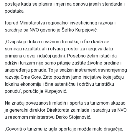
postaje kada se planira i mjeri na osnovu jasnih standarda i
podataka.
Ispred Ministarstva regionalno-investicionog razvoja i
saradnje sa NVO govorio je Šefko Kurpejović.
„Ovaj skup dolazi u važnom trenutku, u fazi kada se
sumiraju rezultati, ali i otvara prostor za njegovu dalju
primjenu u ovoj i idućoj godini. Posebno želim istaći da
održivi turizam nije samo pitanje zaštite životne sredine i
unapređenja ponude. To je snažan instrument rravnomjernog
razvoja Crne Gore. Zato pozdravljamo inicijative koje jačaju
lokalnu ekonomiju i čine autentičnu i održivu turističku
ponudu“, poručio je Kurpejović.
Na značaj povezanosti mladih i sporta sa turizmom ukazao
je generalni direktor Direktorata za mlade i saradnju sa NVO
u resornom ministarstvu Darko Stojanović.
„Govoriti o turizmu iz ugla sporta je možda malo drugačije,