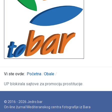
Vi ste ovde:
Početna
Obale
UP blokirala sajtove za promociju prostitucije
© 2016 - 2026 Jedro.bar
On-line žurnal Mediteranskog centra fotografije iz Bara