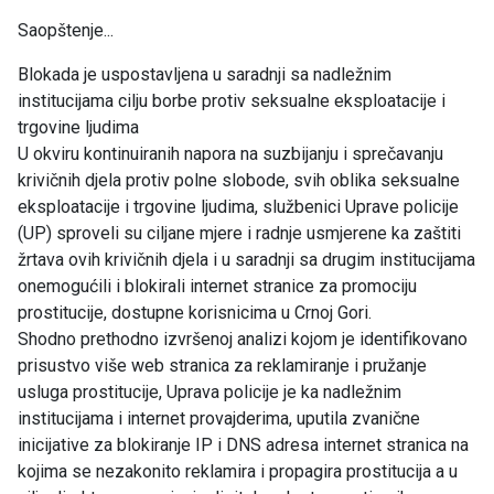
Saopštenje...
Blokada je uspostavljena u saradnji sa nadležnim
institucijama cilju borbe protiv seksualne eksploatacije i
trgovine ljudima
U okviru kontinuiranih napora na suzbijanju i sprečavanju
krivičnih djela protiv polne slobode, svih oblika seksualne
eksploatacije i trgovine ljudima, službenici Uprave policije
(UP) sproveli su ciljane mjere i radnje usmjerene ka zaštiti
žrtava ovih krivičnih djela i u saradnji sa drugim institucijama
onemogućili i blokirali internet stranice za promociju
prostitucije, dostupne korisnicima u Crnoj Gori.
Shodno prethodno izvršenoj analizi kojom je identifikovano
prisustvo više web stranica za reklamiranje i pružanje
usluga prostitucije, Uprava policije je ka nadležnim
institucijama i internet provajderima, uputila zvanične
inicijative za blokiranje IP i DNS adresa internet stranica na
kojima se nezakonito reklamira i propagira prostitucija a u