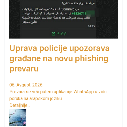
Uprava policije upozorava
građane na novu phishing
prevaru
06. Avgust. 2026.
Prevara se vrši putem aplikacije WhatsApp u vidu
poruka na arapskom jeziku
Detaljnije...