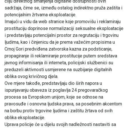
cilju direktnog smanjenja digitalne dostupnosti ovih
sadržaja, čime se, između ostalog indirektno pruža zaštita i
potencijalnim žrtvama eksploatacije.
Imajući u vidu da web stranice koje promovišu i reklamiraju
prostituciju doprinose normalizaciji seksualne eksploatacije
i predstavljaju potencijalni prostor za regrutaciju i trgovinu
ljudima, kao i činjenicu da je prema važećim propisima u
Crnoj Gori predviđena zatvorska kazna za podsticanje,
propagiranje ili reklamiranje prostitucije putem sredstava
javnog informisanja ili interneta, policijski službenici su
preduzeli aktivnosti usmjerene na suzbijanje digitalnih
oblika ovog krivičnog djela.
Ove mjere takođe, predstavljaju dio širih napora u
ispunjavanju obaveza iz poglavlja 24 pregovaračkog
procesa sa Evropskom unijom, koje se odnose na
pravosuđe i osnovna ljudska prava, sa posebnim akcentom
na borbu protiv trgovine ljudima i zaštitu žrtava od svih
oblika eksploatacije.
Uprava policije će u dijelu svojih nadležnosti nastaviti sa