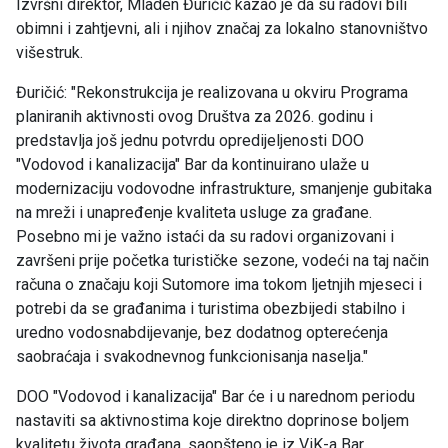
Izvršni direktor, Mladen Đuričić kazao je da su radovi bili
obimni i zahtjevni, ali i njihov značaj za lokalno stanovništvo
višestruk.
Đuričić: "Rekonstrukcija je realizovana u okviru Programa
planiranih aktivnosti ovog Društva za 2026. godinu i
predstavlja još jednu potvrdu opredijeljenosti DOO
"Vodovod i kanalizacija" Bar da kontinuirano ulaže u
modernizaciju vodovodne infrastrukture, smanjenje gubitaka
na mreži i unapređenje kvaliteta usluge za građane.
Posebno mi je važno istaći da su radovi organizovani i
završeni prije početka turističke sezone, vodeći na taj način
računa o značaju koji Sutomore ima tokom ljetnjih mjeseci i
potrebi da se građanima i turistima obezbijedi stabilno i
uredno vodosnabdijevanje, bez dodatnog opterećenja
saobraćaja i svakodnevnog funkcionisanja naselja."
DOO "Vodovod i kanalizacija" Bar će i u narednom periodu
nastaviti sa aktivnostima koje direktno doprinose boljem
kvalitetu života građana, saopšteno je iz ViK-a Bar