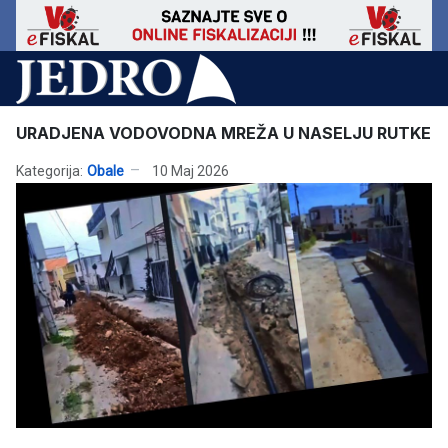
URADJENA VODOVODNA MREŽA U NASELJU RUTKE
Kategorija:
Obale
10 Maj 2026