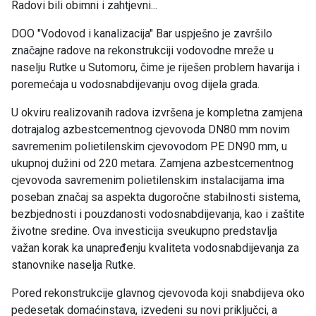
Radovi bili obimni i zahtjevni...
DOO "Vodovod i kanalizacija" Bar uspješno je završilo
značajne radove na rekonstrukciji vodovodne mreže u
naselju Rutke u Sutomoru, čime je riješen problem havarija i
poremećaja u vodosnabdijevanju ovog dijela grada.
U okviru realizovanih radova izvršena je kompletna zamjena
dotrajalog azbestcementnog cjevovoda DN80 mm novim
savremenim polietilenskim cjevovodom PE DN90 mm, u
ukupnoj dužini od 220 metara. Zamjena azbestcementnog
cjevovoda savremenim polietilenskim instalacijama ima
poseban značaj sa aspekta dugoročne stabilnosti sistema,
bezbjednosti i pouzdanosti vodosnabdijevanja, kao i zaštite
životne sredine. Ova investicija sveukupno predstavlja
važan korak ka unapređenju kvaliteta vodosnabdijevanja za
stanovnike naselja Rutke.
Pored rekonstrukcije glavnog cjevovoda koji snabdijeva oko
pedesetak domaćinstava, izvedeni su novi priključci, a