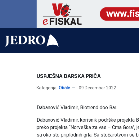
USPJEŠNA BARSKA PRIČA
Kategorija:
Obale
09 Decembar 2022
Dabanović Vladimir, Biotrend doo Bar.
Dabanović Vladimir, korisnik podrške projekta 
preko projekta “Norveška za vas – Crna Gora”, j
sa oko sto priplodnih grla. Sa stočarstvom se b