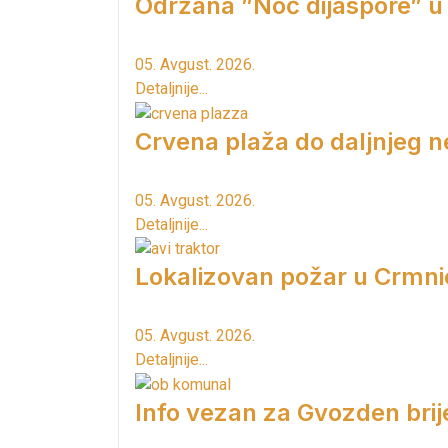
Održana ”Noć dijaspore” u
05. Avgust. 2026.
Detaljnije...
Crvena plaža do daljnjeg n
05. Avgust. 2026.
Detaljnije...
Lokalizovan požar u Crmni
05. Avgust. 2026.
Detaljnije...
Info vezan za Gvozden brij