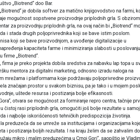
štvo „Biotrend“ doo Bar.
Biotrend“ je dobila softver za matično knjigovodstvo na farmi, ko
 daje mogućnost sopstvene proizvodnje priplodnih grla. S obzirom
entar za proizvodnju priplodnih grla, na ovaj način bi „Biotrend“ 
a i stada drugih poljoprivrednika koji se bave istim poslom.
iznisa koji se bave proizvodnjom, a uvođenje digitalizacije u
napređenja kapaciteta farme i minimiziranja slabosti u poslovanju,
firme „Biotrend“.
 firma je preko projekta dobila sredstva za nabavku lap topa u s
ršku mentora za digitalni marketing, odnosno izradu naloga na
im mrežama i platformama koje podržavaju poljoprivredne proizv
uzela značajan prostor u svakom biznisu, pa je tako i u mojem posl
vodnje, uštede resursa i postizanja bolje efikasnosti.
ora“, otvara se mogućnost za formiranje repro centra, tačnije pr
u čistoj rasi priplodnih grla, omogućiti još bolje rezultate u samoj
a i najbolje iskorišćenosti tehničkih predispozicija životinja.
ala preduzeća da se umreže sa institucijama i organizacijama koj
a i postizanja boljih rezultata. I na kraju želim da se zahvalim d
ružaju mikro i malim preduzećima u Crnoj Gori“, saopštio je Vladim