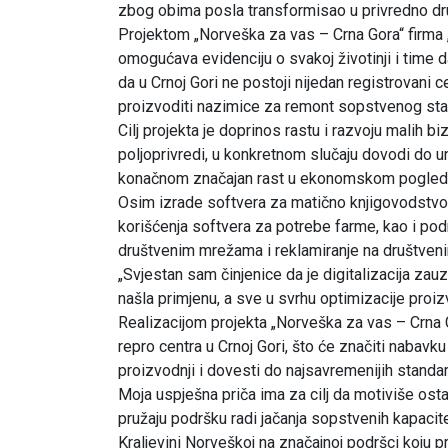
zbog obima posla transformisao u privredno dru
Projektom „Norveška za vas – Crna Gora“ firma „
omogućava evidenciju o svakoj životinji i time
da u Crnoj Gori ne postoji nijedan registrovani c
proizvoditi nazimice za remont sopstvenog stad
Cilj projekta je doprinos rastu i razvoju malih b
poljoprivredi, u konkretnom slučaju dovodi do u
konačnom značajan rast u ekonomskom pogledu 
Osim izrade softvera za matično knjigovodstvo,
korišćenja softvera za potrebe farme, kao i pod
društvenim mrežama i reklamiranje na društven
„Svjestan sam činjenice da je digitalizacija za
našla primjenu, a sve u svrhu optimizacije proiz
Realizacijom projekta „Norveška za vas – Crna G
repro centra u Crnoj Gori, što će značiti nabavku 
proizvodnji i dovesti do najsavremenijih standard
Moja uspješna priča ima za cilj da motiviše ost
pružaju podršku radi jačanja sopstvenih kapacitet
Kraljevini Norveškoj na značajnoj podršci koju p