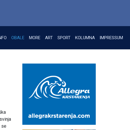
NFO
OBALE
MORE
ART
SPORT
KOLUMNA
IMPRESSUM
ška
svinja
a se