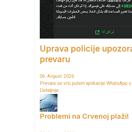
Uprava policije upozor
prevaru
06. Avgust. 2026.
Prevara se vrši putem aplikacije WhatsApp u
Detaljnije...
Problemi na Crvenoj plaži!