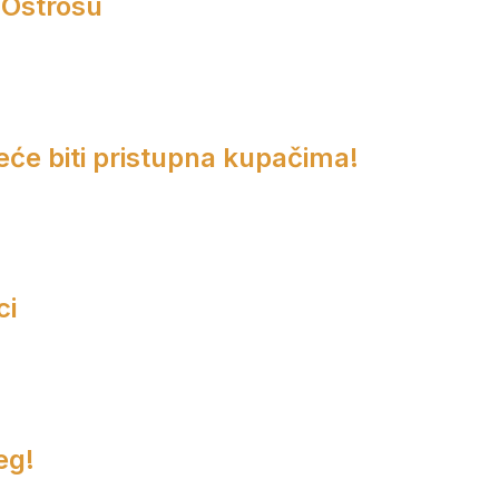
 Ostrosu
eće biti pristupna kupačima!
ci
eg!