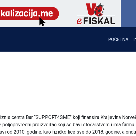
POČETNA
I
Biznis centra Bar “SUPPORT4SME” koji finansira Kraljevina Norve
e poljoprivredni proizvođač koji se bavi stočarstvom i ima farmu 
avi od 2010. godine, kao fizičko lice sve do 2018. godine, a ond