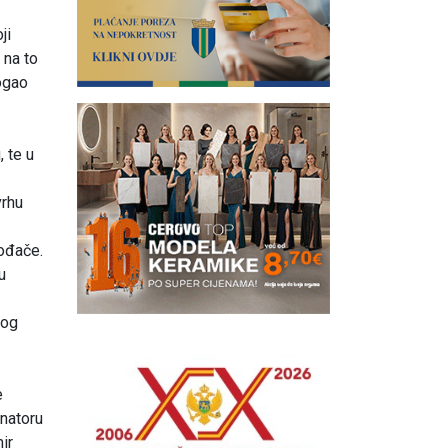
ji
 na to
mogao
 te u
vrhu
ođače.
u
vog
e
onatoru
ir