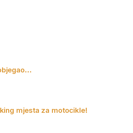
objegao...
rking mjesta za motocikle!