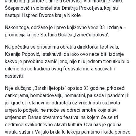
klasičnog gitariste Danijela Cerovića, violinistkinje Mirke
Šćepanović i violončeliste Dmitrija Prokofjeva, koji su
nastupili ispred Dvorca kralja Nikole.
Nakon toga, održano je i prvo književno veče 33. izdanja –
promocija knjige Stefana Đukića „Između polova“.
Na početku se prisutnima obratila direktorka festivala,
Ksenija Popović, istaknuvši da iako ovo neće biti izdanje
kakvo je prvobitno zamišljeno, nije ni u jednom trenutku bilo
dileme da se tradicija ovog festivala mora sačuvati i
nastaviti.
Nije slučajno „Barski ljetopis“ opstao 33 godine, prkoseći
sankcijama, bombardovanju, nemaštini, pa sada i pandemiji:
jer grad čiji stanovnici odrastaju uz vrijednosti suživota
umjesto podjela, ne može se odreći smotre koja slavi
umjetnost. Danas otvaramo festival na kojem će se tri
sedmice svakodnevno slaviti kultura. Ova nas je godina
vratila suštini. Valjalo bi da tu lekciju pamtimo i kada ponovo