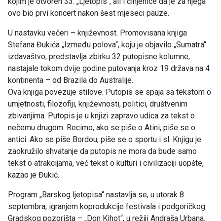
kojim je otvoren 33. „Ljetopis“, ali i činjenice da je za njega
ovo bio prvi koncert nakon šest mjeseci pauze.
U nastavku večeri – književnost. Promovisana knjiga
Stefana Đukića „Između polova“, koju je objavilo „Sumatra“
izdavaštvo, predstavlja zbirku 32 putopisne kolumne,
nastajale tokom dvije godine putovanja kroz 19 država na 4
kontinenta – od Brazila do Australije.
Ova knjiga povezuje stilove. Putopis se spaja sa tekstom o
umjetnosti, filozofiji, književnosti, politici, društvenim
zbivanjima. Putopis je u knjizi zapravo udica za tekst o
nečemu drugom. Recimo, ako se piše o Atini, piše se o
antici. Ako se piše Bordou, piše se o sportu i sl. Knjigu je
zaokružilo shvatanje da putopis ne mora da bude samo
tekst o atrakcijama, već tekst o kulturi i civilizaciji uopšte,
kazao je Đukić.
Program „Barskog ljetopisa“ nastavlja se, u utorak 8.
septembra, igranjem koprodukcije festivala i podgoričkog
Gradskog pozorišta – „Don Kihot“, u režiji Andraša Urbana.