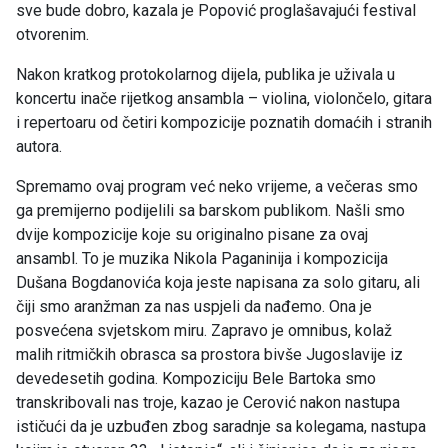
sve bude dobro, kazala je Popović proglašavajući festival
otvorenim.
Nakon kratkog protokolarnog dijela, publika je uživala u
koncertu inače rijetkog ansambla – violina, violončelo, gitara
i repertoaru od četiri kompozicije poznatih domaćih i stranih
autora.
Spremamo ovaj program već neko vrijeme, a večeras smo
ga premijerno podijelili sa barskom publikom. Našli smo
dvije kompozicije koje su originalno pisane za ovaj
ansambl. To je muzika Nikola Paganinija i kompozicija
Dušana Bogdanovića koja jeste napisana za solo gitaru, ali
čiji smo aranžman za nas uspjeli da nađemo. Ona je
posvećena svjetskom miru. Zapravo je omnibus, kolaž
malih ritmičkih obrasca sa prostora bivše Jugoslavije iz
devedesetih godina. Kompoziciju Bele Bartoka smo
transkribovali nas troje, kazao je Cerović nakon nastupa
ističući da je uzbuđen zbog saradnje sa kolegama, nastupa