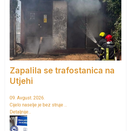
Zapalila se trafostanica na
Utjehi
09. Avgust. 2026.
Cijelo naselje je bez struje ...
Detaljnije...