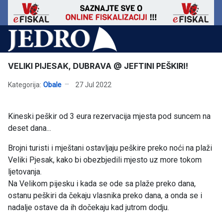
VELIKI PIJESAK, DUBRAVA @ JEFTINI PEŠKIRI!
Kategorija:
Obale
27 Jul 2022
Kineski peškir od 3 eura rezervacija mjesta pod suncem na
deset dana...
Brojni turisti i mještani ostavljaju peškire preko noći na plaži
Veliki Pjesak, kako bi obezbjedili mjesto uz more tokom
ljetovanja.
Na Velikom pijesku i kada se ode sa plaže preko dana,
ostanu peškiri da čekaju vlasnika preko dana, a onda se i
nadalje ostave da ih dočekaju kad jutrom dodju.