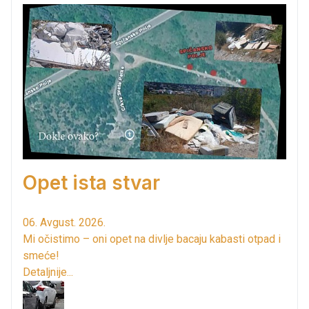
Opet ista stvar
06. Avgust. 2026.
Mi očistimo – oni opet na divlje bacaju kabasti otpad i
smeće!
Detaljnije...