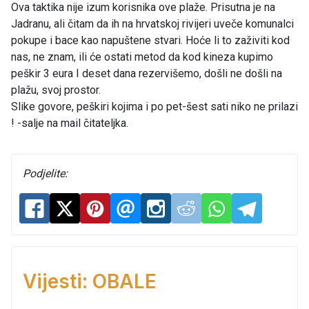
Ova taktika nije izum korisnika ove plaže. Prisutna je na
Jadranu, ali čitam da ih na hrvatskoj rivijeri uveče komunalci
pokupe i bace kao napuštene stvari. Hoće li to zaživiti kod
nas, ne znam, ili će ostati metod da kod kineza kupimo
peškir 3 eura I deset dana rezervišemo, došli ne došli na
plažu, svoj prostor.
Slike govore, peškiri kojima i po pet-šest sati niko ne prilazi
! -salje na mail čitateljka.
Podjelite:
Vijesti: OBALE