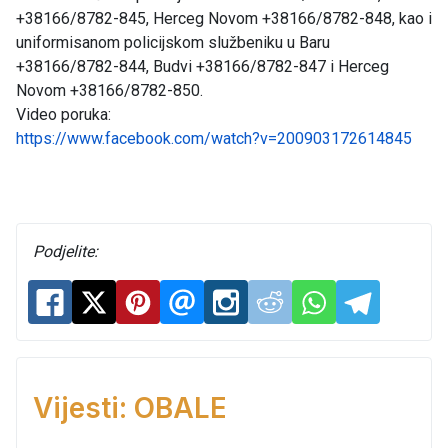
+38166/8782-845, Herceg Novom +38166/8782-848, kao i
uniformisanom policijskom službeniku u Baru
+38166/8782-844, Budvi +38166/8782-847 i Herceg
Novom +38166/8782-850.
Video poruka:
https://www.facebook.com/watch?v=200903172614845
Podjelite:
Vijesti: OBALE