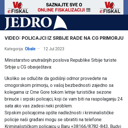
VIDEO: POLICAJCI IZ SRBIJE RADE NA CG PRIMORJU
Kategorija:
Obale
12 Jul 2023
Ministarstvo unutrašnjih poslova Republike Srbije turiste
Srbije u CG obavještava:
Ukoliko se odlučite da godišnji odmor provedete na
crnogorskom primorju, o vašoj bezbednosti zajedno sa
kolegama iz Crne Gore tokom letnje turističke sezone
brinuće i srpski policajci, koji će vam biti na raspolaganju 24
sata ako vas zadesi neki problem.
Srpskim policajcima opšte nadležnosti i kriminalističke
policije naši građani mogu se obratiti na telefone:
Kriminalističkom policajcu u Baru +38166/8782-843, Budvi