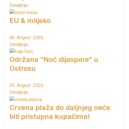
Detaljnije...
EU & mlijeko
06. Avgust. 2026.
Detaljnije...
Održana ”Noć dijaspore” u
Ostrosu
05. Avgust. 2026.
Detaljnije...
Crvena plaža do daljnjeg neće
biti pristupna kupačima!