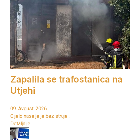
Zapalila se trafostanica na
Utjehi
09. Avgust. 2026.
Cijelo naselje je bez struje ...
Detaljnije...