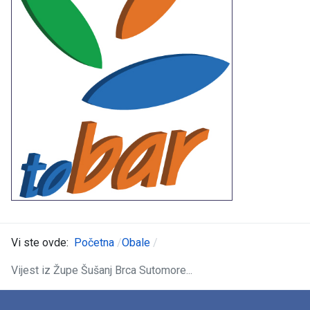
Vi ste ovde:
Početna
Obale
Vijest iz Župe Šušanj Brca Sutomore...