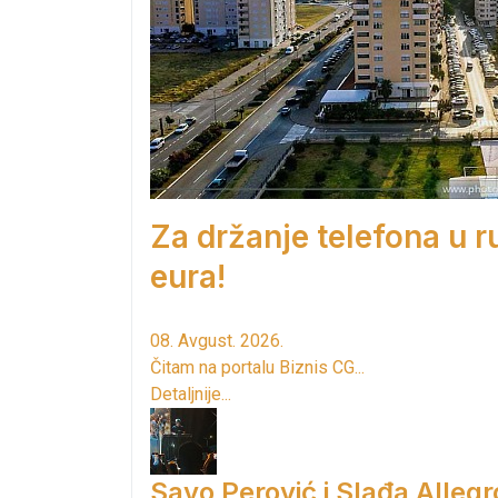
Za držanje telefona u 
eura!
08. Avgust. 2026.
Čitam na portalu Biznis CG...
Detaljnije...
Savo Perović i Slađa Allegr