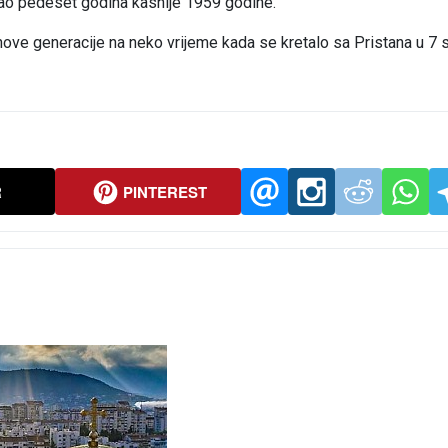
 imao pedeset godina kasnije 1959 godine.
a nove generacije na neko vrijeme kada se kretalo sa Pristana u 7 s
R
PINTEREST