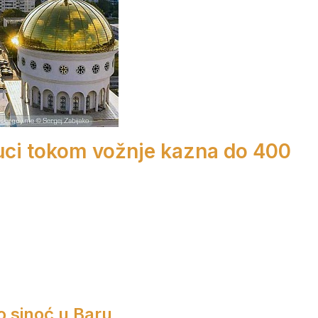
ruci tokom vožnje kazna do 400
o sinoć u Baru