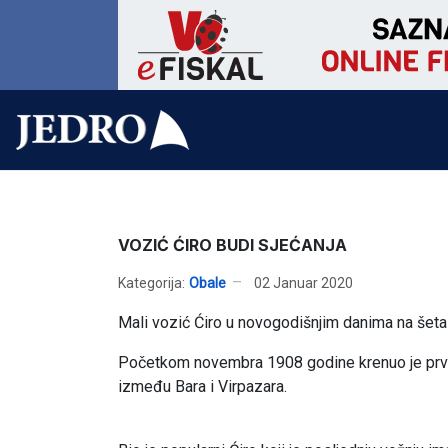
VOZIĆ ĆIRO BUDI SJEĆANJA
Kategorija:
Obale
02 Januar 2020
Mali vozić Ćiro u novogodišnjim danima na šetališ
Početkom novembra 1908 godine krenuo je prvi v
između Bara i Virpazara.