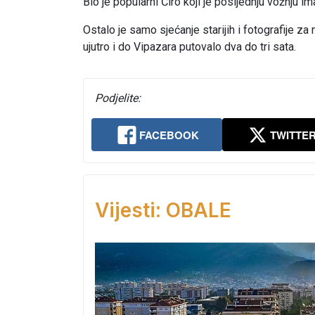
Bio je popularni Ćiro koji je posljednju vožnju
Ostalo je samo sjećanje starijih i fotografije z
ujutro i do Vipazara putovalo dva do tri sata.
Podjelite:
FACEBOOK
TWITTE
Vijesti: OBALE