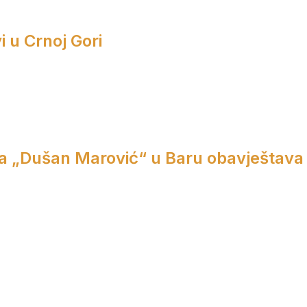
i u Crnoj Gori
a „Dušan Marović“ u Baru obavještava