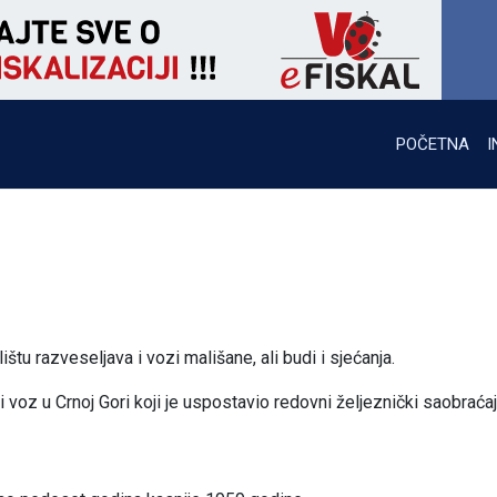
POČETNA
I
tu razveseljava i vozi mališane, ali budi i sjećanja.
oz u Crnoj Gori koji je uspostavio redovni željeznički saobraćaj