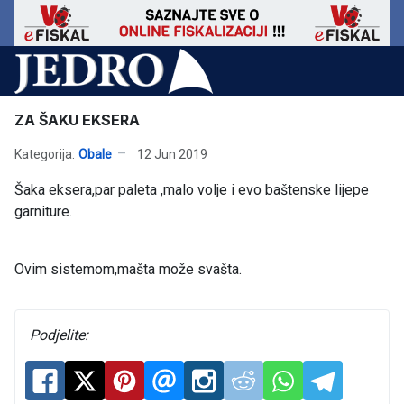
ZA ŠAKU EKSERA
Kategorija:
Obale
12 Jun 2019
Šaka eksera,par paleta ,malo volje i evo baštenske lijepe
garniture.
Ovim sistemom,mašta može svašta.
Podjelite: