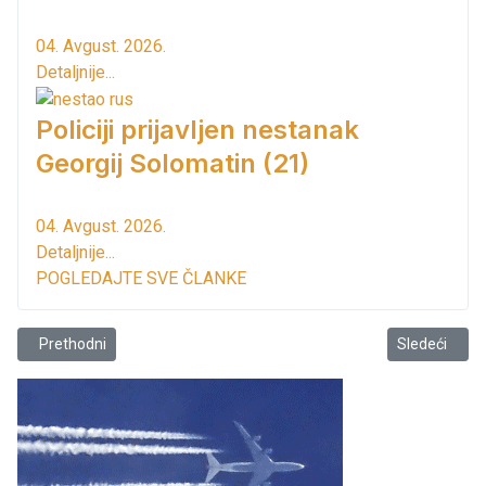
04. Avgust. 2026.
Detaljnije...
Policiji prijavljen nestanak
Georgij Solomatin (21)
04. Avgust. 2026.
Detaljnije...
POGLEDAJTE SVE ČLANKE
Prethodni članak: Objekat je visoke kategorije,a šta sa susjedima koj
Sledeći člana
Prethodni
Sledeći