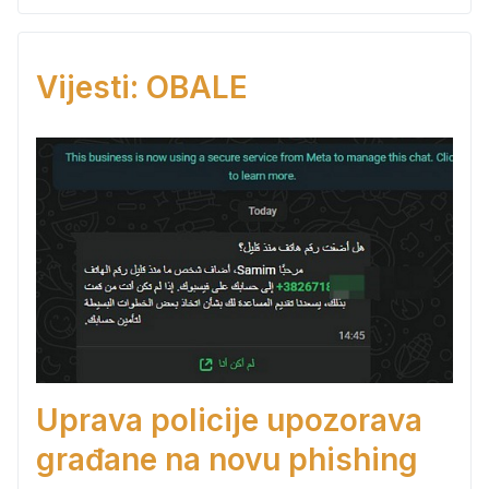
Vijesti: OBALE
Uprava policije upozorava
građane na novu phishing