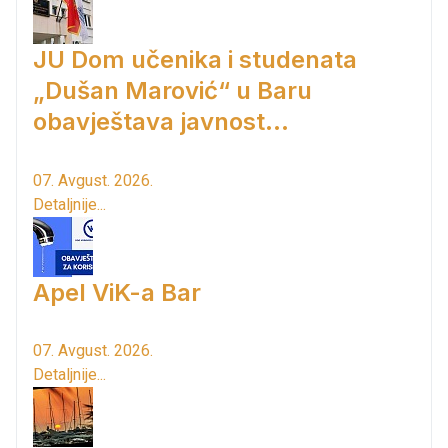
JU Dom učenika i studenata
„Dušan Marović“ u Baru
obavještava javnost...
07. Avgust. 2026.
Detaljnije...
Apel ViK-a Bar
07. Avgust. 2026.
Detaljnije...