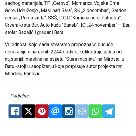
sadnog materijala, TP „Cerovo“, Mornarica Vojske Crne
Gore, Udruženje „Maslinari Bara“, RK „2.decembar“, Garden
centar „Prima vista“, SSŠ, D.O.O.“Komunalne djelatnosti”,
Crveni krsta Bar, Auto kuća “Baneb”, IO „24.novembar“ – Bar,
stolar Babajić i građani Bara.
Vrijednosti koje sada stvaramo prepoznaće buduće
generacije u narednih 2244 godine, koliko traje jedna od
najstarijih maslina na svijetu “Stara maslina” na Mirovici u
Baru.-stoji u saopštenju koje potpisuje autor projekta mr
Miodrag Banović
Podjelite: