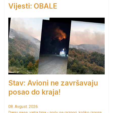
Vijesti: OBALE
Stav: Avioni ne završavaju
posao do kraja!
08. Avgust. 2026.
Danju gase, vatra tinja - noću se razgori, koliko izgore