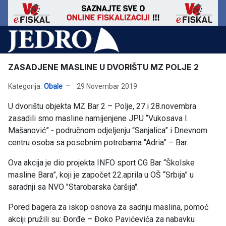
ZASADJENE MASLINE U DVORIŠTU MZ POLJE 2
Kategorija:
Obale
29 Novembar 2019
U dvorištu objekta MZ Bar 2 – Polje, 27.i 28.novembra
zasadili smo masline namijenjene JPU “Vukosava I.
Mašanović” - područnom odjeljenju “Sanjalica” i Dnevnom
centru osoba sa posebnim potrebama “Adria” – Bar.
Ova akcija je dio projekta INFO sport CG Bar “Školske
masline Bara”, koji je započet 22.aprila u OŠ “Srbija” u
saradnji sa NVO "Starobarska čaršija".
Pored bagera za iskop osnova za sadnju maslina, pomoć
akciji pružili su: Đorđe – Đoko Pavićevića za nabavku