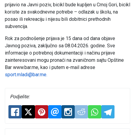
prijavio na Javni poziv, bicikl bude kupljen u Crnoj Gori, bicikl
koriste za svakodnevne potrebe – odlazak u školu, na
posao ili rekreaciju i nijesu bili dobitnici prethodnih
subvencija.
Rok za podnošenje prijava je 15 dana od dana objave
Javnog poziva, zaključno sa 08.04.2026. godine. Sve
informacije o potrebnoj dokumentaciji i načinu prijave
zainteresovani mogu pronaći na zvaničnom sajtu Opštine
Bar www.bar.me, kao i putem e-mail adrese
sport.mladi@bar.me
.
Podjelite: