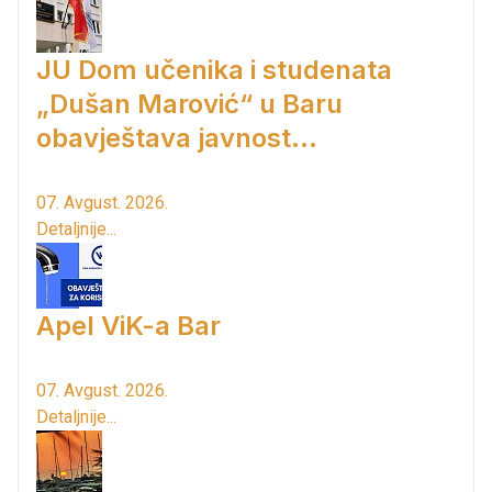
JU Dom učenika i studenata
„Dušan Marović“ u Baru
obavještava javnost...
07. Avgust. 2026.
Detaljnije...
Apel ViK-a Bar
07. Avgust. 2026.
Detaljnije...