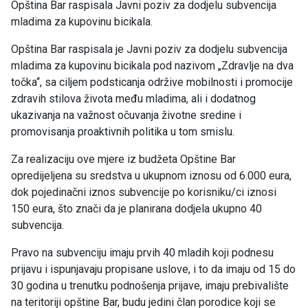
Opština Bar raspisala Javni poziv za dodjelu subvencija
mladima za kupovinu bicikala.
Opština Bar raspisala je Javni poziv za dodjelu subvencija
mladima za kupovinu bicikala pod nazivom „Zdravlje na dva
točka“, sa ciljem podsticanja održive mobilnosti i promocije
zdravih stilova života među mladima, ali i dodatnog
ukazivanja na važnost očuvanja životne sredine i
promovisanja proaktivnih politika u tom smislu.
Za realizaciju ove mjere iz budžeta Opštine Bar
opredijeljena su sredstva u ukupnom iznosu od 6.000 eura,
dok pojedinačni iznos subvencije po korisniku/ci iznosi
150 eura, što znači da je planirana dodjela ukupno 40
subvencija.
Pravo na subvenciju imaju prvih 40 mladih koji podnesu
prijavu i ispunjavaju propisane uslove, i to da imaju od 15 do
30 godina u trenutku podnošenja prijave, imaju prebivalište
na teritoriji opštine Bar, budu jedini član porodice koji se