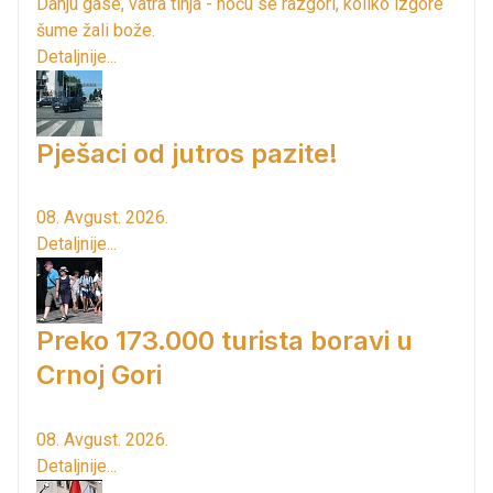
Danju gase, vatra tinja - noću se razgori, koliko izgore
šume žali bože.
Detaljnije...
Pješaci od jutros pazite!
08. Avgust. 2026.
Detaljnije...
Preko 173.000 turista boravi u
Crnoj Gori
08. Avgust. 2026.
Detaljnije...