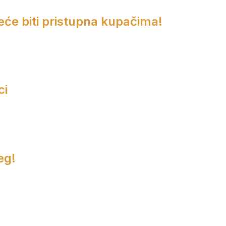
eće biti pristupna kupačima!
ci
eg!