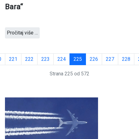
Bara“
Pročitaj više …
0
221
222
223
224
225
226
227
228
Strana 225 od 572