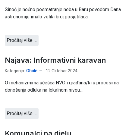
Sinoć je noćno posmatranje neba u Baru povodom Dana
astronomije imalo veliki broj posjetilaca.
Pročitaj više …
Najava: Informativni karavan
Kategorija:
Obale
12 Oktobar 2024
O mehanizmima učešća NVO i građana/ki u procesima
donošenja odluka na lokalnom nivou...
Pročitaj više …
Komunalci na djelu