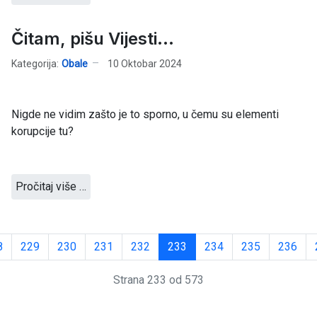
Čitam, pišu Vijesti...
Kategorija:
Obale
10 Oktobar 2024
Nigde ne vidim zašto je to sporno, u čemu su elementi
korupcije tu?
Pročitaj više …
8
229
230
231
232
233
234
235
236
Strana 233 od 573