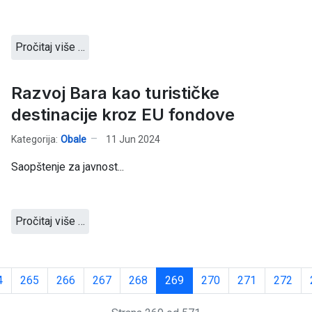
Pročitaj više …
Razvoj Bara kao turističke
destinacije kroz EU fondove
Kategorija:
Obale
11 Jun 2024
Saopštenje za javnost...
Pročitaj više …
4
265
266
267
268
269
270
271
272