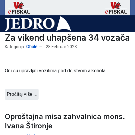
Za vikend uhapšena 34 vozača
Kategorija:
Obale
28 Februar 2023
Oni su upravljali vozilima pod dejstvom alkohola.
Pročitaj više …
Oproštajna misa zahvalnica mons.
Ivana Štironje