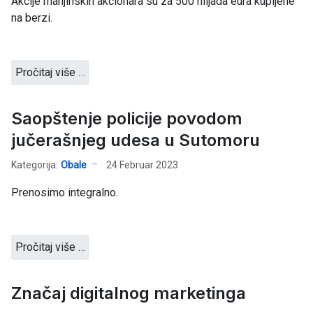
Akcije manjinskih akcionara su za 500 hiljada eura kupljene
na berzi.
Pročitaj više …
Saopštenje policije povodom
jučerašnjeg udesa u Sutomoru
Kategorija:
Obale
24 Februar 2023
Prenosimo integralno.
Pročitaj više …
Značaj digitalnog marketinga