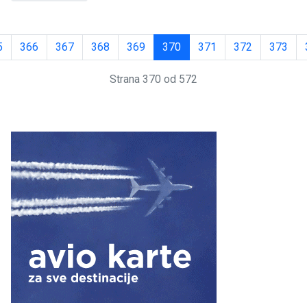
5
366
367
368
369
370
371
372
373
Strana 370 od 572