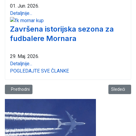
01. Jun. 2026.
Detaljnije...
Završena istorijska sezona za
fudbalere Mornara
29. Maj. 2026.
Detaljnije...
POGLEDAJTE SVE ČLANKE
Prethodni članak: Peti memorijalni turnir “Milenko Mićko Obradović”
Sledeći člana
Prethodni
Sledeći