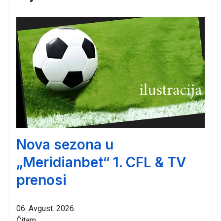
Nova sezona u
„Meridianbet“ 1. CFL & TV
prenosi
06. Avgust. 2026.
Čitam...