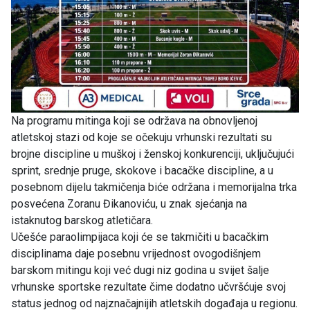
Na programu mitinga koji se održava na obnovljenoj
atletskoj stazi od koje se očekuju vrhunski rezultati su
brojne discipline u muškoj i ženskoj konkurenciji, uključujući
sprint, srednje pruge, skokove i bacačke discipline, a u
posebnom dijelu takmičenja biće održana i memorijalna trka
posvećena Zoranu Đikanoviću, u znak sjećanja na
istaknutog barskog atletičara.
Učešće paraolimpijaca koji će se takmičiti u bacačkim
disciplinama daje posebnu vrijednost ovogodišnjem
barskom mitingu koji već dugi niz godina u svijet šalje
vrhunske sportske rezultate čime dodatno učvršćuje svoj
status jednog od najznačajnijih atletskih događaja u regionu.