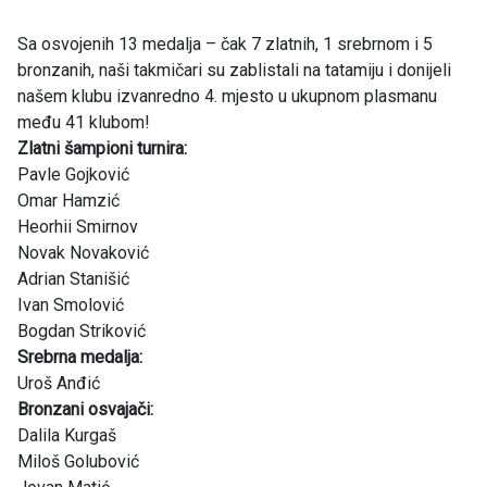
Sa osvojenih 13 medalja – čak 7 zlatnih, 1 srebrnom i 5
bronzanih, naši takmičari su zablistali na tatamiju i donijeli
našem klubu izvanredno 4. mjesto u ukupnom plasmanu
među 41 klubom!
Zlatni šampioni turnira:
Pavle Gojković
Omar Hamzić
Heorhii Smirnov
Novak Novaković
Adrian Stanišić
Ivan Smolović
Bogdan Striković
Srebrna medalja:
Uroš Anđić
Bronzani osvajači:
Dalila Kurgaš
Miloš Golubović