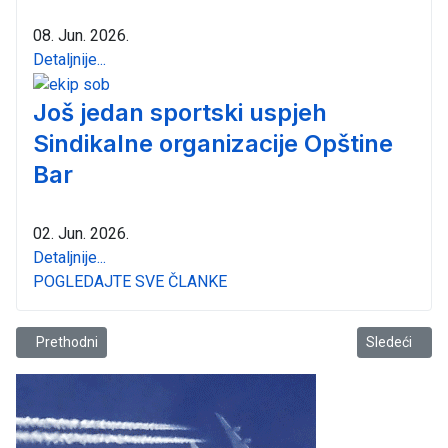
08. Jun. 2026.
Detaljnije...
Još jedan sportski uspjeh
Sindikalne organizacije Opštine
Bar
02. Jun. 2026.
Detaljnije...
POGLEDAJTE SVE ČLANKE
Prethodni članak: FK Mornar dokazao pobjednički duh
Sledeći član
Prethodni
Sledeći