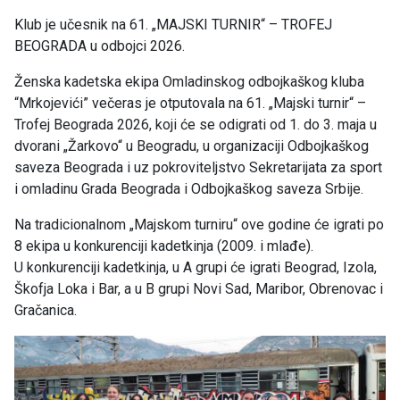
Klub je učesnik na 61. „MAJSKI TURNIR“ – TROFEJ
BEOGRADA u odbojci 2026.
Ženska kadetska ekipa Omladinskog odbojkaškog kluba
“Mrkojevići” večeras je otputovala na 61. „Majski turnir“ –
Trofej Beograda 2026, koji će se odigrati od 1. do 3. maja u
dvorani „Žarkovo“ u Beogradu, u organizaciji Odbojkaškog
saveza Beograda i uz pokroviteljstvo Sekretarijata za sport
i omladinu Grada Beograda i Odbojkaškog saveza Srbije.
Na tradicionalnom „Majskom turniru“ ove godine će igrati po
8 ekipa u konkurenciji kadetkinja (2009. i mlađe).
U konkurenciji kadetkinja, u A grupi će igrati Beograd, Izola,
Škofja Loka i Bar, a u B grupi Novi Sad, Maribor, Obrenovac i
Gračanica.