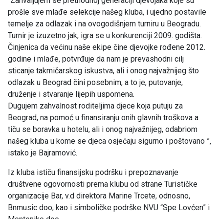
“Zahvaljujem se prethodnoj generaciji djevojaka koje su
prošle sve mlađe selekcije našeg kluba, i ujedno postavile
temelje za odlazak i na ovogodišnjem turniru u Beogradu.
Turnir je izuzetno jak, igra se u konkurenciji 2009. godišta.
Činjenica da većinu naše ekipe čine djevojke rođene 2012.
godine i mlađe, potvrđuje da nam je prevashodni cilj
sticanje takmičarskog iskustva, ali i onog najvažnijeg što
odlazak u Beograd čini posebnim, a to je, putovanje,
druženje i stvaranje lijepih uspomena.
Dugujem zahvalnost roditeljima djece koja putuju za
Beograd, na pomoć u finansiranju onih glavnih troškova a
tiču se boravka u hotelu, ali i onog najvažnijeg, odabriom
našeg kluba u kome se djeca osjećaju sigurno i poštovano ”,
istako je Bajramović.
Iz kluba ističu finansijsku podršku i prepoznavanje
društvene ogovornosti prema klubu od strane Turističke
organizacije Bar, v.d direktora Marine Trcete, odnosno,
Bnmusic doo, kao i simboličke podrške NVU “Spe Lovćen” i