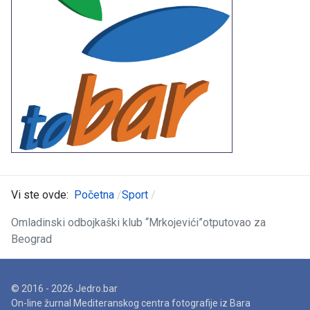
Vi ste ovde:
Početna
Sport
Omladinski odbojkaški klub “Mrkojevići”otputovao za
Beograd
© 2016 - 2026 Jedro.bar
On-line žurnal Mediteranskog centra fotografije iz Bara