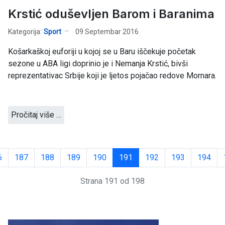
Krstić oduševljen Barom i Baranima
Kategorija:
Sport
09 Septembar 2016
Košarkaškoj euforiji u kojoj se u Baru iščekuje početak
sezone u ABA ligi doprinio je i Nemanja Krstić, bivši
reprezentativac Srbije koji je ljetos pojačao redove Mornara.
Pročitaj više …
6
187
188
189
190
191
192
193
194
Strana 191 od 198