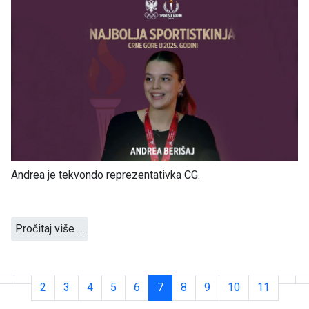
Andrea je tekvondo reprezentativka CG.
Pročitaj više …
2
3
4
5
6
7
8
9
10
11