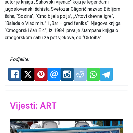
autor je knjiga „Šahovski vijenac“ koju je legendarni
jugoslovenski šahista Svetozar Gligorić nazvao Biblijom
šaha, “Sozina”, “Crno bijela polja”, „Vrtovi drevne igre“,
“Balada o Vladimiru” i „Bar – grad feniks“. Njegova knjiga
“Crnogorski šah E 4”, iz 1984. prva je štampana knjiga o
crnogorskom šahu za pet vjekova, od “Oktoiha”.
Podjelite:
Vijesti: ART