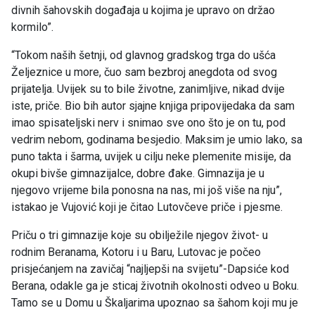
divnih šahovskih događaja u kojima je upravo on držao
kormilo”.
“Tokom naših šetnji, od glavnog gradskog trga do ušća
Željeznice u more, čuo sam bezbroj anegdota od svog
prijatelja. Uvijek su to bile životne, zanimljive, nikad dvije
iste, priče. Bio bih autor sjajne knjiga pripovijedaka da sam
imao spisateljski nerv i snimao sve ono što je on tu, pod
vedrim nebom, godinama besjedio. Maksim je umio lako, sa
puno takta i šarma, uvijek u cilju neke plemenite misije, da
okupi bivše gimnazijalce, dobre đake. Gimnazija je u
njegovo vrijeme bila ponosna na nas, mi još više na nju”,
istakao je Vujović koji je čitao Lutovčeve priče i pjesme.
Priču o tri gimnazije koje su obilježile njegov život- u
rodnim Beranama, Kotoru i u Baru, Lutovac je počeo
prisjećanjem na zavičaj “najljepši na svijetu”-Dapsiće kod
Berana, odakle ga je sticaj životnih okolnosti odveo u Boku.
Tamo se u Domu u Škaljarima upoznao sa šahom koji mu je