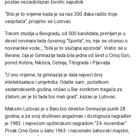
postao nezaobilazan životni saputnik.
“Bilo je to vrijeme kada je sa nas 300 đaka radilo troje
vaspitača”, prisjetio se Lutovac.
Tokom studija u Beogradu, od 500 kandidata, primljen je u
devet novinara tada čuvenog “Sporta”, no, nije se otisnuo u
novinarske vode, , “bila je to slučajna epizoda”. Vratio se u
Berane, čija je Gimnazija tada bila jedna od šest u Crnoj Gori,
pored Kotora, Nikšića, Cetinja, Titograda i Pljevalja.
“U ono vrijeme, ta gimnazija je dala najveći broj
intelektualaca i umjetnika. Odatle sam , početkom
sedamdesetih godina, otišao u Bar instiktom tragača za
zlatom, jer je to tada bio mali grad”, kazao je Lutovac.
Maksim Lutovac je u Baru bio direktor Gimnazije punih 28
godina, a za svoj društveni angažman i dostignuća nagrađen
je 1983. i najvećom opštinskom nagradom “24. novembar”.
Prvak Crne Gore u šahu 1963. i nacionalni šahovski majstor,