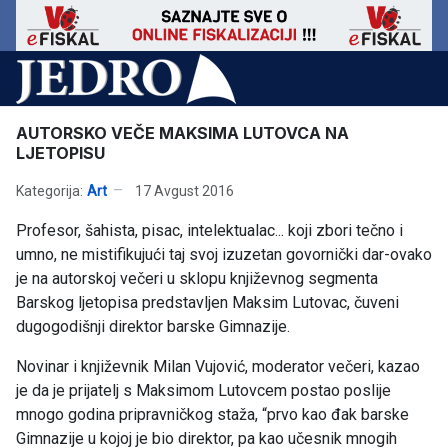
AUTORSKO VEČE MAKSIMA LUTOVCA NA
LJETOPISU
Kategorija:
Art
17 Avgust 2016
Profesor, šahista, pisac, intelektualac... koji zbori tečno i
umno, ne mistifikujući taj svoj izuzetan govornički dar-ovako
je na autorskoj večeri u sklopu književnog segmenta
Barskog ljetopisa predstavljen Maksim Lutovac, čuveni
dugogodišnji direktor barske Gimnazije.
Novinar i književnik Milan Vujović, moderator večeri, kazao
je da je prijatelj s Maksimom Lutovcem postao poslije
mnogo godina pripravničkog staža, “prvo kao đak barske
Gimnazije u kojoj je bio direktor, pa kao učesnik mnogih