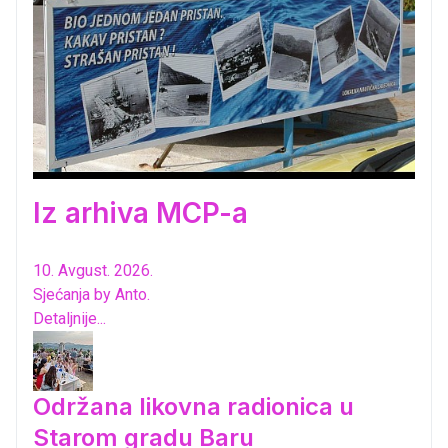
Iz arhiva MCP-a
10. Avgust. 2026.
Sjećanja by Anto.
Detaljnije...
Održana likovna radionica u
Starom gradu Baru