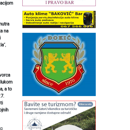
racijom
nutra
ta na
i
la
“,
Dvorca
Odlukom
, a to
7.
ti
ojnih
og