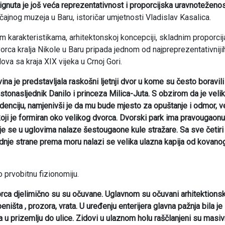
nuta je još veća reprezentativnost i proporcijska uravnoteženo
ičajnog muzeja u Baru, istoričar umjetnosti Vladislav Kasalica.
 karakteristikama, arhitektonskoj koncepciji, skladnim proporcij
ca kralja Nikole u Baru pripada jednom od najpreprezentativniji
ova sa kraja XIX vijeka u Crnoj Gori.
a je predstavljala raskošni ljetnji dvor u kome su često boravili 
dstonasljednik Danilo i princeza Milica-Juta. S obzirom da je velik
zidenciju, namjenivši je da mu bude mjesto za opuštanje i odmor, v
ji je formiran oko velikog dvorca. Dvorski park ima pravougaonu
je se u uglovima nalaze šestougaone kule stražare. Sa sve četiri
je strane prema moru nalazi se velika ulazna kapija od kovano
 prvobitnu fizionomiju.
orca djelimično su su očuvane. Uglavnom su očuvani arhitektionsk
ništa , prozora, vrata. U uređenju enterijera glavna pažnja bila je
u prizemlju do ulice. Zidovi u ulaznom holu raščlanjeni su masi