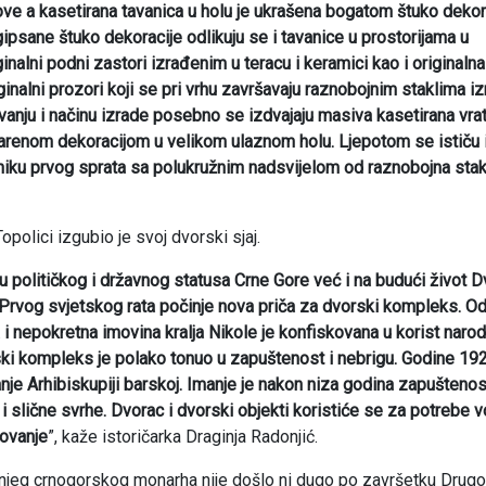
kove a kasetirana tavanica u holu je ukrašena bogatom štuko deko
ipsane štuko dekoracije odlikuju se i tavanice u prostorijama u
ginalni podni zastori izrađenim u teracu i keramici kao i originalna
iginalni prozori koji se pri vrhu završavaju raznobojnim staklima iz
anju i načinu izrade posebno se izdvajaju masiva kasetirana vra
zbarenom dekoracijom u velikom ulaznom holu. Ljepotom se ističu 
niku prvog sprata sa polukružnim nadsvijelom od raznobojna stak
olici izgubio je svoj dvorski sjaj.
u političkog i državnog statusa Crne Gore već i na budući život 
a Prvog svjetskog rata počinje nova priča za dvorski kompleks. 
 nepokretna imovina kralja Nikole je konfiskovana u korist naroda
ki kompleks je polako tonuo u zapuštenost i nebrigu. Godine 192
anje Arhibiskupiji barskoj. Imanje je nakon niza godina zapuštenos
i slične svrhe. Dvorac i dvorski objekti koristiće se za potrebe v
novanje
”, kaže istoričarka Draginja Radonjić.
ednjeg crnogorskog monarha nije došlo ni dugo po završetku Drug