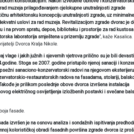
tatičkom konsolidacijom. Nakon izvedene obnove i konzervatorski
 rad muzeja prilagođavanjem cjelokupne unutrašnjosti zgrade
čnu arhitektonsku koncepciju unutrašnjosti zgrade, uz minimaln
adekvatni uslovi za rad muzeja. Revitalizacijom zgrade dvorac je 
i na prvom spratu, depoe, biblioteku i prostorije za rad kustosa 
atorska laboratorija smještena u prizemlju zgrade
“, kaže Kasalica.
rijatelji Dvorca Kralja Nikole.
lage i jakih južnih i sjevernih vjetrova prilično su je bili devastir
odine. Stoga se 2007. godine pristupilo njenoj sanaciji i konzerv
opsežni sanaciono-konzervatorski radovi na njegovom eksterijeru
zervatorskio-restauratorskih radova na fasadama, stolariji, balsko
 Takođe je prilikom poslednje obove dvorca izvršena instalacija
ovog električnog osvijetljenja izložbenih postavki i svečane bal
boja fasade.
sada izvršen je na osnovu analiza i sondažnih ispitivanja predhod
noj kolorističkoj obradi fasadnih površina zgrade dvorca iz prošl