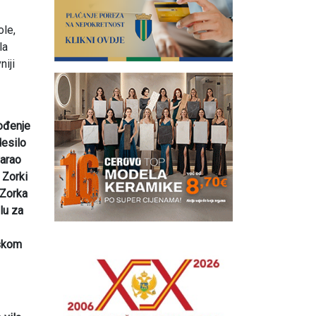
ole,
la
niji
bođenje
desilo
varao
 Zorki
 Zorka
lu za
nskom