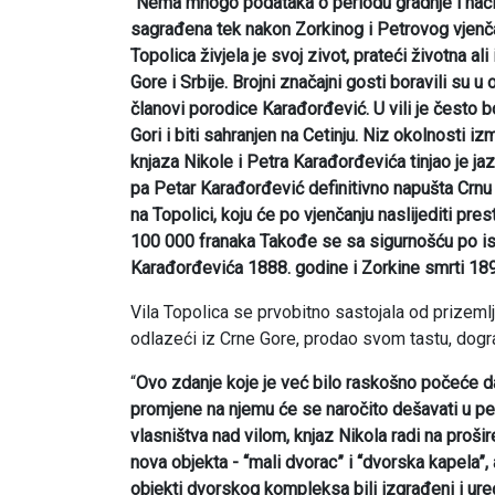
“
Nema mnogo podataka o periodu gradnje i načinu
sagrađena tek nakon Zorkinog i Petrovog vjenča
Topolica živjela je svoj zivot, prateći životna 
Gore i Srbije. Brojni značajni gosti boravili su u
članovi porodice Karađorđević. U vili je često bo
Gori i biti sahranjen na Cetinju. Niz okolnosti i
knjaza Nikole i Petra Karađorđevića tinjao je ja
pa Petar Karađorđević definitivno napušta Crnu Go
na Topolici, koju će po vjenčanju naslijediti pres
100 000 franaka Takođe se sa sigurnošću po ist
Karađorđevića 1888. godine i Zorkine smrti 189
Vila Topolica se prvobitno sastojala od prizeml
odlazeći iz Crne Gore, prodao svom tastu, dogr
“
Ovo zdanje koje je već bilo raskošno počeće da 
promjene na njemu će se naročito dešavati u per
vlasništva nad vilom, knjaz Nikola radi na proš
nova objekta - “mali dvorac” i “dvorska kapela”,
objekti dvorskog kompleksa bili izgrađeni i ure