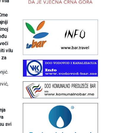
 vila
Crne
niji
Crnoj
među
veći
ti vilu
a za
njić.
ević,
nja
va
su svi