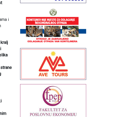
st
ama i
h
kralj
i
elika
 strane
g
i
vnim