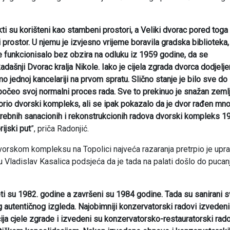
ti su korišteni kao stambeni prostori, a Veliki dvorac pored toga
i prostor. U njemu je izvjesno vrijeme boravila gradska biblioteka,
je funkcionisalo bez obzira na odluku iz 1959 godine, da se
dašnji Dvorac kralja Nikole. Iako je cijela zgrada dvorca dodjelj
 jednoj kancelariji na prvom spratu. Slično stanje je bilo sve do
 počeo svoj normalni proces rada. Sve to prekinuo je snažan zeml
azorio dvorski kompleks, ali se ipak pokazalo da je dvor rađen mn
potrebnih sanacionih i rekonstrukcionih radova dvorski kompleks 1
ijski put
”, priča Radonjić.
orskom kompleksu na Topolici najveća razaranja pretrpio je upr
 Vladislav Kasalica podsjeća da je tada na palati došlo do pucanj
 su 1982. godine a završeni su 1984 godine. Tada su sanirani s
autentičnog izgleda. Najobimniji konzervatorski radovi izvedeni
ija cjele zgrade i izvedeni su konzervatorsko-restauratorski rado