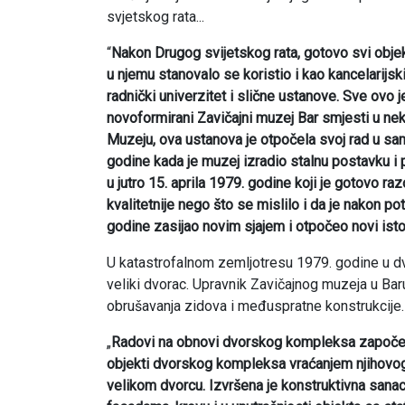
svjetskog rata...
“
Nakon Drugog svijetskog rata, gotovo svi objek
u njemu stanovalo se koristio i kao kancelarijsk
radnički univerzitet i slične ustanove. Sve ovo 
novoformirani Zavičajni muzej Bar smjesti u neka
Muzeju, ova ustanova je otpočela svoj rad u samo
godine kada je muzej izradio stalnu postavku i
u jutro 15. aprila 1979. godine koji je gotovo r
kvalitetnije nego što se mislilo i da je nakon 
godine zasijao novim sjajem i otpočeo novi istor
U katastrofalnom zemljotresu 1979. godine u dv
veliki dvorac. Upravnik Zavičajnog muzeja u Baru
obrušavanja zidova i međuspratne konstrukcije.
„
Radovi na obnovi dvorskog kompleksa započeti
objekti dvorskog kompleksa vraćanjem njihovog 
velikom dvorcu. Izvršena je konstruktivna sanac