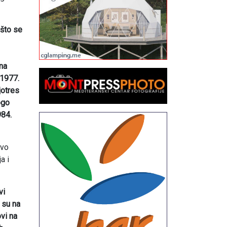
 što se
ena
 1977.
jotres
ogo
984.
avo
a i
vi
 su na
vi na