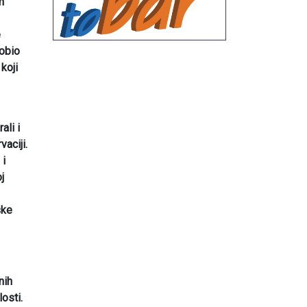
h
e
dobio
koji
ali i
aciji.
 i
j
ske
nih
osti.