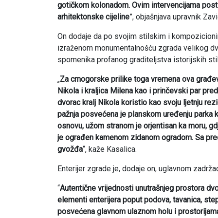
gotičkom kolonadom. Ovim intervencijama postig
arhitektonske cijeline
”, objašnjava upravnik Zav
On dodaje da po svojim stilskim i kompozicionim
izraženom monumentalnošću zgrada velikog dvor
spomenika profanog graditeljstva istorijskih stil
„
Za crnogorske prilike toga vremena ova građevin
Nikola i kraljica Milena kao i prinčevski par pre
dvorac kralj Nikola koristio kao svoju ljetnju re
pažnja posvećena je planskom uređenju parka ko
osnovu, užom stranom je orjentisan ka moru, gd
je ograđen kamenom zidanom ogradom. Sa predn
gvožđa
“, kaže Kasalica.
Enterijer zgrade je, dodaje on, uglavnom zadržao
“
Autentične vrijednosti unutrašnjeg prostora dv
elementi enterijera poput podova, tavanica, stepe
posvećena glavnom ulaznom holu i prostorijama 