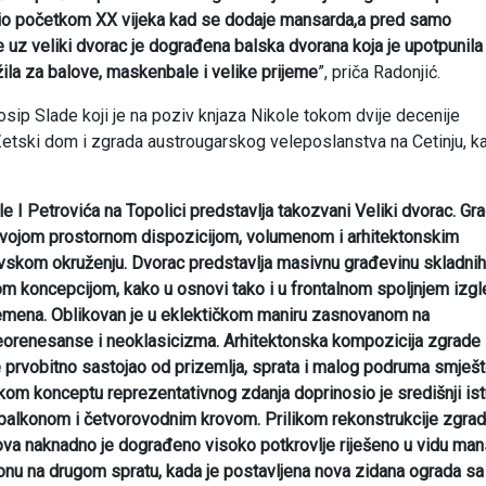
bio početkom XX vijeka kad se dodaje mansarda,a pred samo
e uz veliki dvorac je dograđena balska dvorana koja je upotpunila
žila za balove, maskenbale i velike prijeme
”, priča Radonjić.
Josip Slade koji je na poziv knjaza Nikole tokom dvije decenije
etski dom i zgrada austrougarskog veleposlanstva na Cetinju, ka
 I Petrovića na Topolici predstavlja takozvani Veliki dvorac. Gr
ji svojom prostornom dispozicijom, volumenom i arhitektonskim
vskom okruženju. Dvorac predstavlja masivnu građevinu skladnih
om koncepcijom, kako u osnovi tako i u frontalnom spoljnjem izgl
vremena. Oblikovan je u eklektičkom maniru zasnovanom na
neorenesanse i neoklasicizma. Arhitektonska kompozicija zgrade
e prvobitno sastojao od prizemlja, sprata i malog podruma smješ
kom konceptu reprezentativnog zdanja doprinosio je središnji ist
 balkonom i četvorovodnim krovom. Prilikom rekonstrukcije zgra
a naknadno je dograđeno visoko potkrovlje riješeno u vidu man
onu na drugom spratu, kada je postavljena nova zidana ograda sa