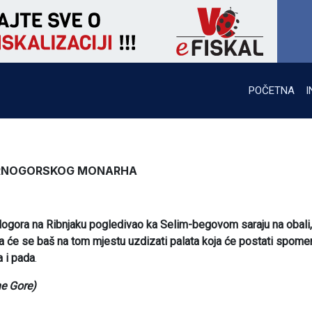
POČETNA
I
 CRNOGORSKOG MONARHA
logora na Ribnjaku pogledivao ka Selim-begovom saraju na obali,
a će se baš na tom mjestu uzdizati palata koja će postati spome
a i pada
.
ne Gore)