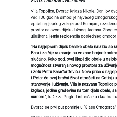
FOTO: Anto BAKOVIĆ i arhiva
Vila Topolica, Dvorac Knjaza Nikole, Danilov dvor
već 130 godina simbol je najvećeg crnogorskog 
epitet najljepšeg zdanja pod Rumijom, rezidencija
prostor na ovom dijelu Južnog Jadrana. Zbog este
ušuškana ljetnja rezidencija poslednjeg crnogor
“N
a najljepšem dijelu barske obale nalazio se r
Bara i za čije razaranje su vezane brojne kontra
slučajno. Kako god, ovaj lijepi dio obale u osl
mogućnost stvaranja novog prostora za uživanje.
i zetu Petru Karađorđeviću. Nova priča o najljep
i Petar će svoj bračni život otpočeti na Cetinju 
stanovanje i uživanje. Vila je nazvana Topolica
izgleda, jedina građevina na tom djelu obale, 
šumom
“, kaže za Pogled istoričarka i kustos 
Dvorac se prvi put pominje u “Glasu Crnogorca”