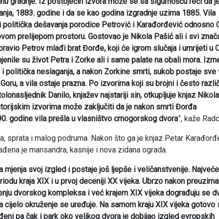
 gradnje. Iz postojećih izvora može se sa sigurnošću reći da je
nja, 1883. godine i da se kao godina izgradnje uzima 1885. Vila
ali i politička dešavanja porodice Petrović i Karađorđević odnosno 
 ovom prelijepom prostoru. Gostovao je Nikola Pašić ali i svi značaj
ravio Petrov mlađi brat Đorđe, koji će igrom slučaja i umrijeti u 
zmjenile su život Petra i Zorke ali i same palate na obali mora. Iz
z i politička neslaganja, a nakon Zorkine smrti, sukob postaje sve 
ru, a vila ostaje prazna. Po izvorima koji su brojni i često različi
tolonasljednik Danilo, knjažev najstariji sin, otkupljuje knjaz Nikol
orijskim izvorima može zaključiti da je nakon smrti Đorđa
0. godine vila prešla u vlasništvo crnogorskog dvora
”, kaže Rado
ja, sprata i malog podruma. Nakon što ga je knjaz Petar Karađorđ
ađena je mansandra, kasnije i nova zidana ograda.
mjenja svoj izgled i postaje još ljepše i veličanstvenije. Najveće
iodu kraja XIX i u prvoj deceniji XX vijeka. Ubrzo nakon preuzima
irenju dvorskog kompleksa i već krajem XIX vijeka dograđuju se d
 a cijelo okruženje se uređuje. Na samom kraju XIX vijeka gotovo 
đeni pa čak i park oko velikog dvora je dobijao izgled evropskih