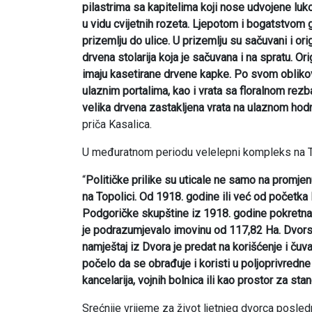
pilastrima sa kapitelima koji nose udvojene lu
u vidu cvijetnih rozeta. Ljepotom i bogatstvom g
prizemlju do ulice. U prizemlju su sačuvani i ori
drvena stolarija koja je sačuvana i na spratu. Or
imaju kasetirane drvene kapke. Po svom oblikov
ulaznim portalima, kao i vrata sa floralnom re
velika drvena zastakljena vrata na ulaznom hod
priča Kasalica.
U međuratnom periodu velelepni kompleks na Top
“
Političke prilike su uticale ne samo na promjen
na Topolici. Od 1918. godine ili već od početk
Podgoričke skupštine iz 1918. godine pokretna i
je podrazumjevalo imovinu od 117,82 Ha. Dvors
namještaj iz Dvora je predat na korišćenje i čuv
počelo da se obrađuje i koristi u poljoprivredne 
kancelarija, vojnih bolnica ili kao prostor za sta
Srećnije vrijeme za život ljetnjeg dvorca posl