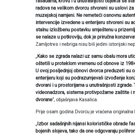
fasadama, krovu i u unutrašnjosti objekta sa s
radova na velikom dvorcu stvoreni su uslovi za
muzejskoj namjeni. Ne remeteći osnovnu autenti
intervencije izvedene u enterijeru stvoreni su 
stalnu izložbenu postavku smještenu u prizemlju 
se nalaze u potkrovlju, dok je priručna konzerv
Zamljotres i nebriga nisu bili jedini istorijski nep
„
Kako se zgrada nalazi uz samu obalu mora uticaj v
oštetili u proteklom vremenu od obnove iz 1984.g
U ovoj posljednjoj obnovi dvorca preduzeti su 
enterijeru koji su podrazumjevali izvođenje kon
dvorani i u prostorijama u unutrašnjosti zgrade.
videonadzora, sistema protivpožarne zaštite i n
dvorane
“, objašnjava Kasalica.
Prije osam godina Dvorcu je vraćena originalna 
„
Izbor sadašnjnih nijansi kolorističke obrade fa
bojenih slojeva, tako da one odgovaraju polihrom