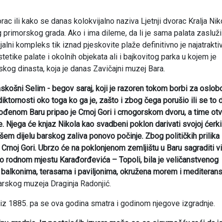
ac ili kako se danas kolokvijalno naziva Ljetnji dvorac Kralja Nik
primorskog grada. Ako i ima dileme, da li je sama palata zasluži
lni kompleks tik iznad pjeskovite plaže definitivno je najatraktiv
tike palate i okolnih objekata ali i bajkovitog parka u kojem je
skog dinasta, koja je danas Zavičajni muzej Bara.
askošni Selim - begov saraj, koji je razoren tokom borbi za oslo
diktornosti oko toga ko ga je, zašto i zbog čega porušio ili se to 
obođenom Baru pripao je Crnoj Gori i crnogorskom dvoru, a time ot
 Njega će knjaz Nikola kao svadbeni poklon darivati svojoj ćerki
šem dijelu barskog zaliva ponovo počinje. Zbog političkih prilika
u Crnoj Gori. Ubrzo će na poklonjenom zemljištu u Baru sagraditi vi
 po rodnom mjestu Karađorđevića – Topoli, bila je veličanstvenog
sa balkonima, terasama i paviljonima, okružena morem i meditera
barskog muzeja Draginja Radonjić.
 iz 1885. pa se ova godina smatra i godinom njegove izgradnje.