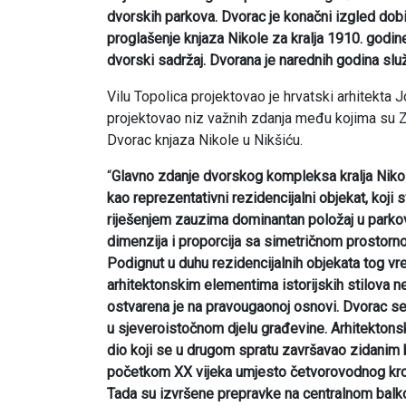
dvorskih parkova. Dvorac je konačni izgled do
proglašenje knjaza Nikole za kralja 1910. godin
dvorski sadržaj. Dvorana je narednih godina slu
Vilu Topolica projektovao je hrvatski arhitekta 
projektovao niz važnih zdanja među kojima su Z
Dvorac knjaza Nikole u Nikšiću.
“
Glavno zdanje dvorskog kompleksa kralja Nikole
kao reprezentativni rezidencijalni objekat, ko
riješenjem zauzima dominantan položaj u parko
dimenzija i proporcija sa simetričnom prostorn
Podignut u duhu rezidencijalnih objekata tog 
arhitektonskim elementima istorijskih stilova 
ostvarena je na pravougaonoj osnovi. Dvorac s
u sjeveroistočnom djelu građevine. Arhitektons
dio koji se u drugom spratu završavao zidanim
početkom XX vijeka umjesto četvorovodnog krov
Tada su izvršene prepravke na centralnom balk