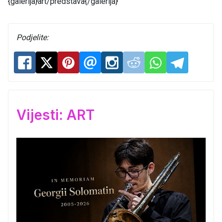
{galerija}art/predstava{/galerija}
Podjelite:
Vijesti: ART