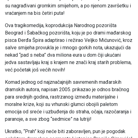
su nagrađivani gromkim smijehom, a po njenom završetku i
vraćanjem na bis četiri puta!
Ova tragikomedija, koprodukcija Narodnog pozorišta
Beograd i Šabačkog pozorišta, koju je po drami mađarskog
pisca Đerđa Špira adaptirao i režirao Veljko Mićunović, kroz
salve smijeha provukla je i mnogo gorkih nota, ukazujući da
nekad “pad s neba” dva miliona eura u dom čiji ukućani
jedva sastavljaju kraj s krajem ne znači kraj starih problema,
već početak još većih novih!
Komad jednog od najznačajnijih savremenih mađarskih
dramskih autora, napisan 2005. prikazao je odnos bračnog
para srednjih godina, rastrzanog između materijalne i
moralne krize, koji su vrhunski glumci obojili paletom
emocija od sreće i uzbuđenja do straha, očaja, razočaranja i
paranoje, a sve zbog “sedmice” na lutriji!
Ukratko, “Prah” koji neće biti zaboravljen, pun je pogodak