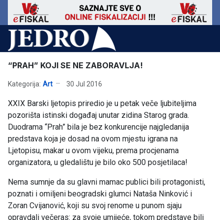
“PRAH” KOJI SE NE ZABORAVLJA!
Kategorija:
Art
30 Jul 2016
XXIX Barski ljetopis priredio je u petak veče ljubiteljima
pozorišta istinski događaj unutar zidina Starog grada.
Duodrama “Prah” bila je bez konkurencije najgledanija
predstava koja je dosad na ovom mjestu igrana na
Ljetopisu, makar u ovom vijeku, prema procjenama
organizatora, u gledalištu je bilo oko 500 posjetilaca!
Nema sumnje da su glavni mamac publici bili protagonisti,
poznati i omiljeni beogradski glumci Nataša Ninković i
Zoran Cvijanović, koji su svoj renome u punom sjaju
opravdali večeras: za svoje umijeće, tokom predstave bili