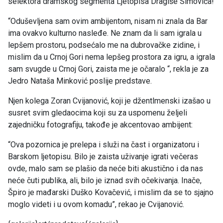
selektora dramskog segmenta Ljetopisa Dragiše Simovića!
“Oduševljena sam ovim ambijentom, nisam ni znala da Bar
ima ovakvo kulturno nasleđe. Ne znam da li sam igrala u
lepšem prostoru, podsećalo me na dubrovačke zidine, i
mislim da u Crnoj Gori nema lepšeg prostora za igru, a igrala
sam svugde u Crnoj Gori, zaista me je očaralo “, rekla je za
Jedro Nataša Minković poslije predstave.
Njen kolega Zoran Cvijanović, koji je džentlmenski izašao u
susret svim gledaocima koji su za uspomenu željeli
zajedničku fotografiju, takođe je akcentovao ambijent:
“Ova pozornica je prelepa i služi na čast i organizatoru i
Barskom ljetopisu. Bilo je zaista uživanje igrati večeras
ovde, malo sam se plašio da neće biti akustično i da nas
neće čuti publika, ali, bilo je iznad svih očekivanja. Inače,
Špiro je mađarski Duško Kovačević, i mislim da se to sjajno
moglo videti i u ovom komadu”, rekao je Cvijanović.