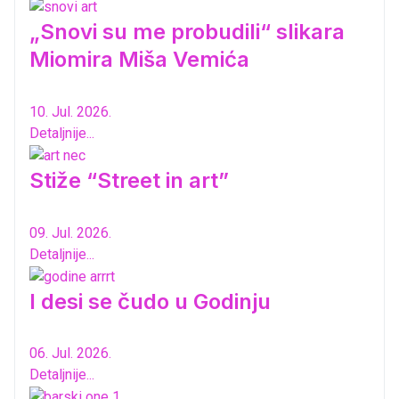
„Snovi su me probudili“ slikara
Miomira Miša Vemića
10. Jul. 2026.
Detaljnije...
Stiže “Street in art”
09. Jul. 2026.
Detaljnije...
I desi se čudo u Godinju
06. Jul. 2026.
Detaljnije...