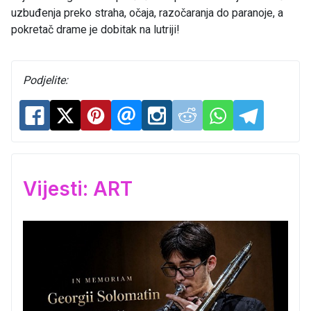
uzbuđenja preko straha, očaja, razočaranja do paranoje, a
pokretač drame je dobitak na lutriji!
Podjelite:
Vijesti: ART