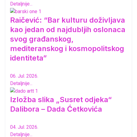
Detaljnije...
Raičević: “Bar kulturu doživljava
kao jedan od najdubljih oslonaca
svog građanskog,
mediteranskog i kosmopolitskog
identiteta”
06. Jul. 2026.
Detaljnije...
Izložba slika „Susret odjeka“
Dalibora – Dada Ćetkovića
04. Jul. 2026.
Detaljnije...