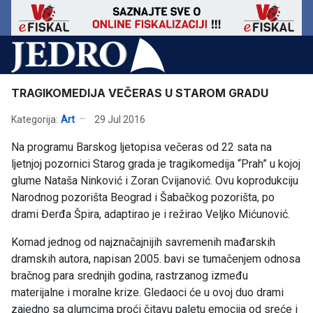
TRAGIKOMEDIJA VEČERAS U STAROM GRADU
Kategorija:
Art
29 Jul 2016
Na programu Barskog ljetopisa večeras od 22 sata na
ljetnjoj pozornici Starog grada je tragikomedija “Prah” u kojoj
glume Nataša Ninković i Zoran Cvijanović. Ovu koprodukciju
Narodnog pozorišta Beograd i Šabačkog pozorišta, po
drami Đerđa Špira, adaptirao je i režirao Veljko Mićunović.
Komad jednog od najznačajnijih savremenih mađarskih
dramskih autora, napisan 2005. bavi se tumačenjem odnosa
bračnog para srednjih godina, rastrzanog između
materijalne i moralne krize. Gledaoci će u ovoj duo drami
zajedno sa glumcima proći čitavu paletu emocija od sreće i