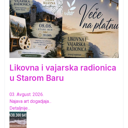
Likovna i vajarska radionica
u Starom Baru
03. Avgust. 2026.
Najava art dogadjaja...
Detaljnije...