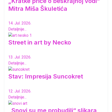
„Kratke priče o beskrajnoj vodi“
Mitra Miša Škuletića
14. Jul. 2026.
Detaljnije...
Street in art by Necko
13. Jul. 2026.
Detaljnije...
Stav: Impresija Suncokret
12. Jul. 2026.
Detaljnije...
„Snovi su me probudili“ slikara