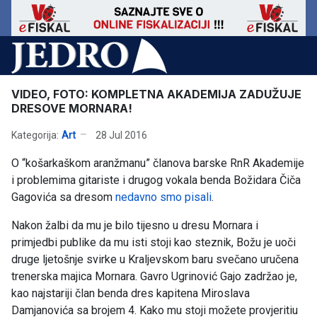
VIDEO, FOTO: KOMPLETNA AKADEMIJA ZADUŽUJE
DRESOVE MORNARA!
Kategorija:
Art
28 Jul 2016
O “košarkaškom aranžmanu” članova barske RnR Akademije
i problemima gitariste i drugog vokala benda Božidara Čiča
Gagovića sa dresom
nedavno smo pisali
.
Nakon žalbi da mu je bilo tijesno u dresu Mornara i
primjedbi publike da mu isti stoji kao steznik, Božu je uoči
druge ljetošnje svirke u Kraljevskom baru svečano uručena
trenerska majica Mornara. Gavro Ugrinović Gajo zadržao je,
kao najstariji član benda dres kapitena Miroslava
Damjanovića sa brojem 4. Kako mu stoji možete provjeritiu