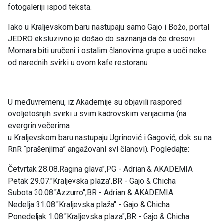
fotogaleriji ispod teksta.
Iako u Kraljevskom baru nastupaju samo Gajo i Božo, portal
JEDRO eksluzivno je došao do saznanja da će dresovi
Mornara biti uručeni i ostalim članovima grupe a uoči neke
od narednih svirki u ovom kafe restoranu.
U međuvremenu, iz Akademije su objavili raspored
ovoljetošnjih svirki u svim kadrovskim varijacima (na
evergrin večerima
u Kraljevskom baru nastupaju Ugrinović i Gagović, dok su na
RnR “prašenjima” angažovani svi članovi). Pogledajte:
Četvrtak 28.08.Ragina glava",PG - Adrian & AKADEMIA
Petak 29.07."Kraljevska plaza",BR - Gajo & Chicha
Subota 30.08."Azzurro",BR - Adrian & AKADEMIA
Nedelja 31.08."Kraljevska plaža" - Gajo & Chicha
Ponedeljak 1.08."Kraljevska plaza",BR - Gajo & Chicha