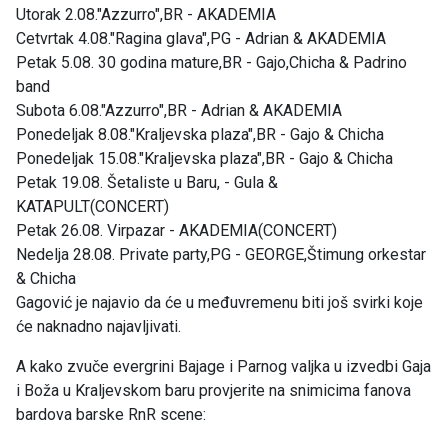
Utorak 2.08."Azzurro",BR - AKADEMIA
Cetvrtak 4.08."Ragina glava",PG - Adrian & AKADEMIA
Petak 5.08. 30 godina mature,BR - Gajo,Chicha & Padrino
band
Subota 6.08."Azzurro",BR - Adrian & AKADEMIA
Ponedeljak 8.08."Kraljevska plaza",BR - Gajo & Chicha
Ponedeljak 15.08."Kraljevska plaza",BR - Gajo & Chicha
Petak 19.08. Šetaliste u Baru, - Gula &
KATAPULT(CONCERT)
Petak 26.08. Virpazar - AKADEMIA(CONCERT)
Nedelja 28.08. Private party,PG - GEORGE,Štimung orkestar
& Chicha
Gagović je najavio da će u međuvremenu biti još svirki koje
će naknadno najavljivati.
A kako zvuče evergrini Bajage i Parnog valjka u izvedbi Gaja
i Boža u Kraljevskom baru provjerite na snimicima fanova
bardova barske RnR scene: