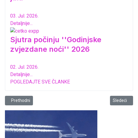
03. Jul. 2026.
Detaljnije...
Sjutra počinju ''Godinjske
zvjezdane noći'' 2026
02. Jul. 2026.
Detaljnije...
POGLEDAJTE SVE ČLANKE
Prethodni članak: Tragikomedija večeras u Starom gradu
Sledeći član
Prethodni
Sledeći