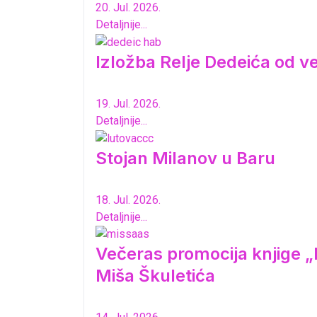
20. Jul. 2026.
Detaljnije...
Izložba Relje Dedeića od 
19. Jul. 2026.
Detaljnije...
Stojan Milanov u Baru
18. Jul. 2026.
Detaljnije...
Večeras promocija knjige „K
Miša Škuletića