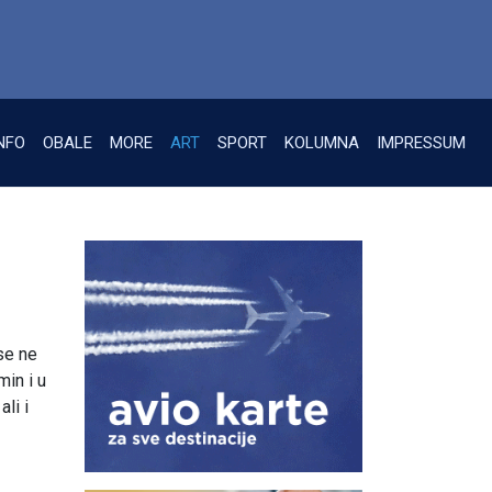
NFO
OBALE
MORE
ART
SPORT
KOLUMNA
IMPRESSUM
se ne
min i u
li i