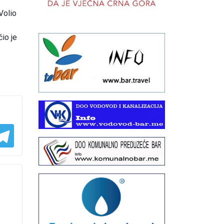
Volio
čio je