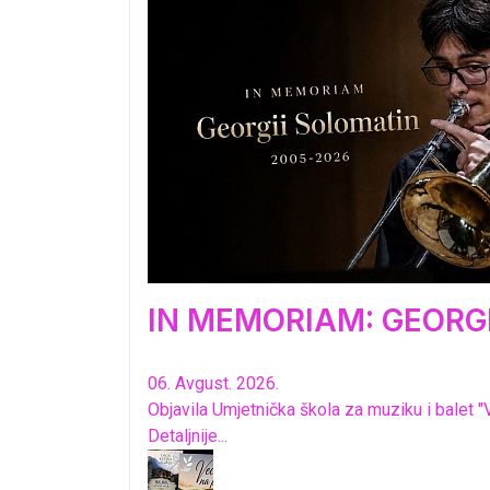
IN MEMORIAM: GEORGI
06. Avgust. 2026.
Objavila Umjetnička škola za muziku i balet "
Detaljnije...