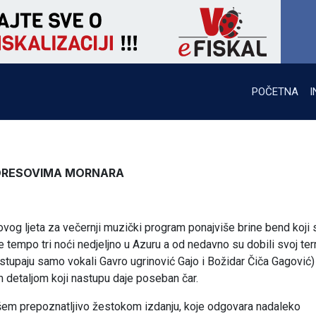
POČETNA
I
 DRESOVIMA MORNARA
vog ljeta za večernji muzički program ponajviše brine bend koji 
e tempo tri noći nedjeljno u Azuru a od nedavno su dobili svoj ter
astupaju samo vokali Gavro ugrinović Gajo i Božidar Čiča Gagović) a
 detaljom koji nastupu daje poseban čar.
šem prepoznatljivo žestokom izdanju, koje odgovara nadaleko