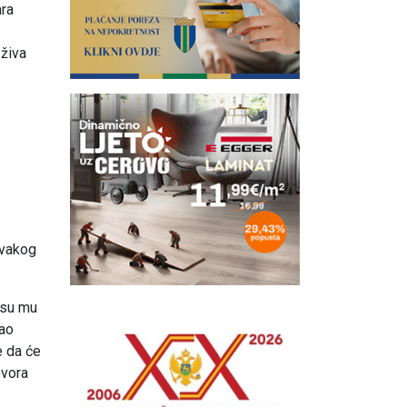
ara
 živa
svakog
 su mu
vao
e da će
ovora