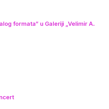
log formata” u Galeriji „Velimir A.
ncert