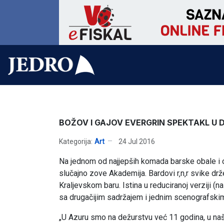
BOŽOV I GAJOV EVERGRIN SPEKTAKL U
Kategorija:
Art
24 Jul 2016
Na jednom od najjepših komada barske obale i o
slučajno zove Akademija. Bardovi r‚n‚r svike drž
Kraljevskom baru. Istina u reduciranoj verziji (n
sa drugačijim sadržajem i jednim scenografskim
„U Azuru smo na dežurstvu već 11 godina, u na