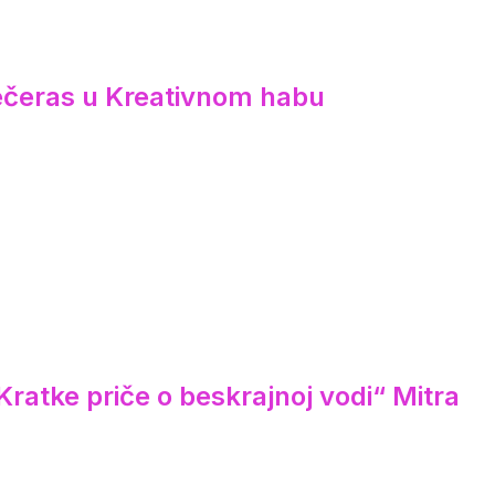
večeras u Kreativnom habu
ratke priče o beskrajnoj vodi“ Mitra