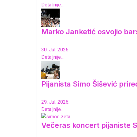
Detaljnije...
Marko Janketić osvojio bar
30. Jul. 2026.
Detaljnije...
Pijanista Simo Šišević pri
29. Jul. 2026.
Detaljnije...
Večeras koncert pijaniste S