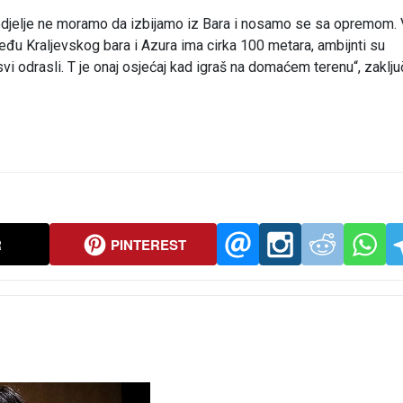
djelje ne moramo da izbijamo iz Bara i nosamo se sa opremom. 
eđu Kraljevskog bara i Azura ima cirka 100 metara, ambijnti su
svi odrasli. T je onaj osjećaj kad igraš na domaćem terenu“, zaklju
R
PINTEREST