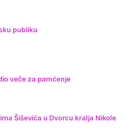
sku publiku
redio veče za pamćenje
ima Šiševića u Dvorcu kralja Nikole