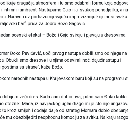
 odlikuje drugačija atmosfera i tu smo odabrali formu koja odgov
i intimniji ambijent. Nastupamo Gajo i ja, svakog ponedjeljka, a na
rini. Naravno uz podrazumijevajuću improvizaciju koju nosi svaka
raljevski bar“, priča za Jedro Božo Gagović.
jedan scenski efekat – Božo i Gajo sviraju i pjevaju u dresovima
ornar Đoko Pavićević, uoči prvog nastupa dobili smo od njega na
. Obukli smo dresove i u njima odsvirali noć, dajućinastupu i
 i gostima sa strane“, kaže Božo.
tokom narednih nastupa u Kraljevskom baru koji su na programu 
da dobijem veći dres. Kada sam dobio ovaj, pitao sam Đoko koliki
kao steznik. Mada, iz navijačkog uglai drago mi je što nije angažo
 Božo kroz smijeh i dodaje da je od strateg Mornara dobio obećanj
a će mu obezbijediti neophodnu komociju za svirku. Na kraju razg