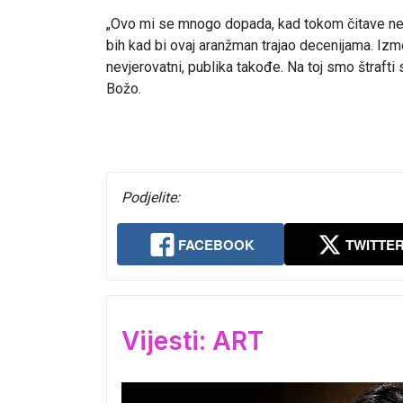
„Ovo mi se mnogo dopada, kad tokom čitave ne
bih kad bi ovaj aranžman trajao decenijama. Izm
nevjerovatni, publika takođe. Na toj smo štrafti 
Božo.
Podjelite:
FACEBOOK
TWITTE
Vijesti: ART