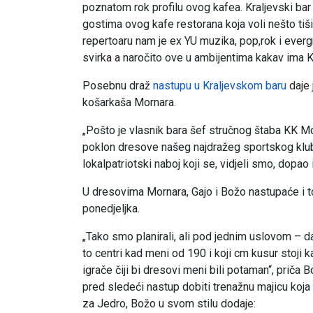
poznatom rok profilu ovog kafea. Kraljevski bar
gostima ovog kafe restorana koja voli nešto tiši 
repertoaru nam je ex YU muzika, pop,rok i everg
svirka a naročito ove u ambijentima kakav ima K
Posebnu draž
nastupu u Kraljevskom baru
daje 
košarkaša Mornara.
„Pošto je vlasnik bara šef stručnog štaba KK M
poklon dresove našeg najdražeg sportskog kluba
lokalpatriotski naboj koji se, vidjeli smo, dopao
U dresovima Mornara, Gajo i Božo nastupaće i 
ponedjeljka.
„Tako smo planirali, ali pod jednim uslovom – 
to centri kad meni od 190 i koji cm kusur stoji 
igrače čiji bi dresovi meni bili potaman“, priča
pred sledeći nastup dobiti trenažnu majicu koj
za Jedro, Božo u svom stilu dodaje: