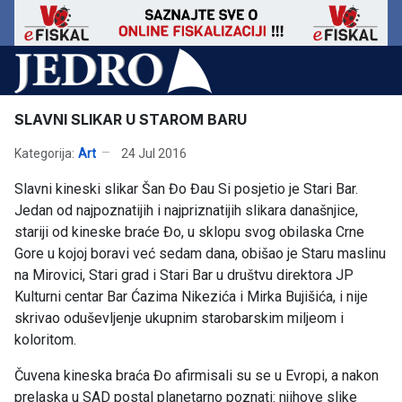
SLAVNI SLIKAR U STAROM BARU
Kategorija:
Art
24 Jul 2016
Slavni kineski slikar Šan Đo Đau Si posjetio je Stari Bar.
Jedan od najpoznatijih i najpriznatijih slikara današnjice,
stariji od kineske braće Đo, u sklopu svog obilaska Crne
Gore u kojoj boravi već sedam dana, obišao je Staru maslinu
na Mirovici, Stari grad i Stari Bar u društvu direktora JP
Kulturni centar Bar Ćazima Nikezića i Mirka Bujišića, i nije
skrivao oduševljenje ukupnim starobarskim miljeom i
koloritom.
Čuvena kineska braća Đo afirmisali su se u Evropi, a nakon
prelaska u SAD postal planetarno poznati: njihove slike