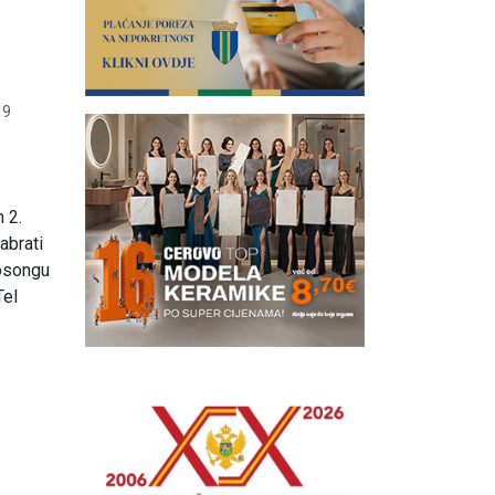
19
 2.
abrati
rosongu
Tel