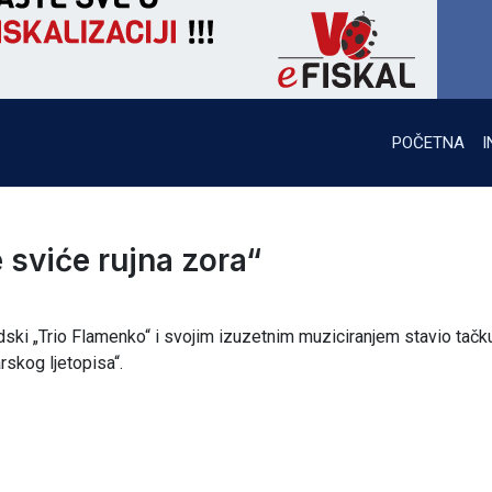
POČETNA
I
 sviće rujna zora“
adski „Trio Flamenko“ i svojim izuzetnim muziciranjem stavio tačk
skog ljetopisa“.