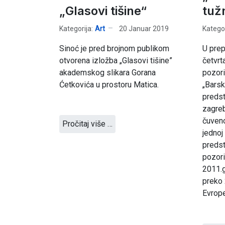
„Glasovi tišine“
tuž
Kategorija:
Art
20 Januar 2019
Kategor
Sinoć je pred brojnom publikom
U prep
otvorena izložba „Glasovi tišine”
četvrt
akademskog slikara Gorana
pozor
Ćetkovića u prostoru Matica.
„Barsk
predst
zagreb
čuveno
Pročitaj više …
jednoj
predst
pozori
2011.g
preko 
Evrope,