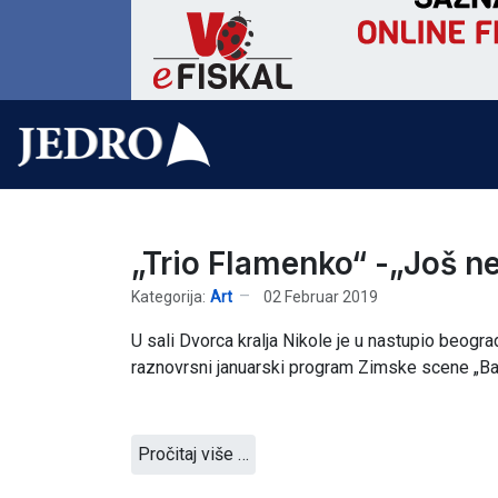
„Trio Flamenko“ -„Još ne
Kategorija:
Art
02 Februar 2019
U sali Dvorca kralja Nikole je u nastupio beogr
raznovrsni januarski program Zimske scene „Bar
Pročitaj više …