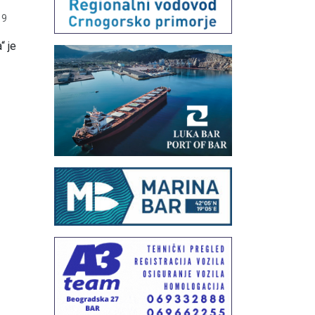
19
“ je