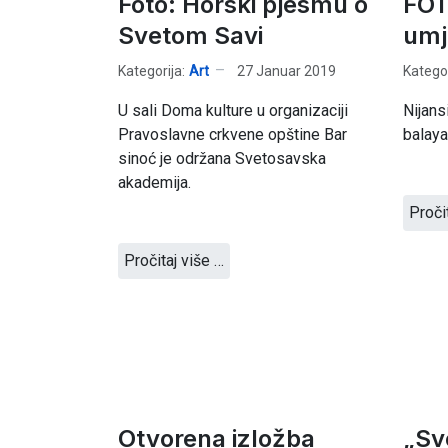
Foto: Horski pjesmu o
FOT
Svetom Savi
umj
Kategorija:
Art
27 Januar 2019
Kategor
U sali Doma kulture u organizaciji
Nijans
Pravoslavne crkvene opštine Bar
balaya
sinoć je održana Svetosavska
akademija.
Proči
Pročitaj više …
Otvorena izložba
„Sv