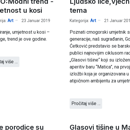
O:Modni trend -
Ljudsko lice,vječ
etnost u kosi
tema
ija:
Art
23 Januar 2019
Kategorija:
Art
21 Januar 20
iranje, umjetnost u kosi –
Poznati crnogorski umjetnik s
ge, trend je ove godine.
generacije, naš sugrađanin, G
Ćetković predstavio se barsk
publici najnovijim ciklusom r
„Glasovi tišine“ koji su izložen
taj više …
aperitiv baru “Matica”, na prvoj
izložbi koja je organizovana 
atipičnom ambijentu za umjetn
Pročitaj više …
e porodice su
Glasovi tišine u Ma