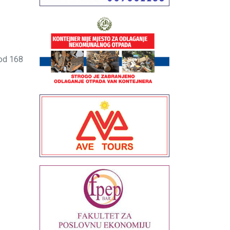
od 168