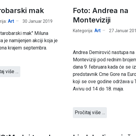
robarski mak
Foto: Andrea na
Monteviziji
ija:
Art
30 Januar 2019
Kategorija:
Art
27 Januar 20
tarobarski mak" Miluna
a je namijenjen akciji koja je
jena krajem septembra.
Andrea Demirović nastupa na
Monteviziji pod rednim brojem
dana 9. februara kada će se iz
taj više …
predstavnik Crne Gore na Eu
koji se ove godine održava u 
Avivu od 14 do 18. maja.
Pročitaj više …