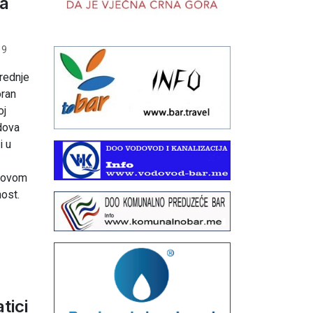
na
19
rednje
oran
oj
adova
i u
u ovom
ost.
tici