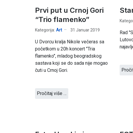
Prvi put u Crnoj Gori
Sta
“Trio flamenko”
Kategor
Kategorija:
Art
31 Januar 2019
Rad "S
Lutovc
U Dvorcu kralja Nikole večeras sa
najavl
početkom u 20h koncert "Tria
flamenko", mladog beogradskog
sastava koji se do sada nije mogao
Proči
čuti u Crnoj Gori.
Pročitaj više …