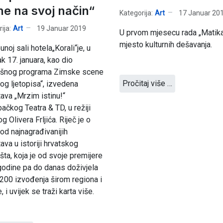
ne na svoj način“
Kategorija:
Art
17 Januar 20
ija:
Art
19 Januar 2019
U prvom mjesecu rada „Matika
mjesto kulturnih dešavanja.
unoj sali hotela„Korali“je, u
ak 17. januara, kao dio
išnog programa Zimske scene
Pročitaj više …
og ljetopisa“, izvedena
ava „Mrzim istinu!“
ačkog Teatra & TD, u režiji
g Olivera Frljića. Riječ je o
 od najnagrađivanijih
ava u istoriji hrvatskog
šta, koja je od svoje premijere
odine pa do danas doživjela
200 izvođenja širom regiona i
 i uvijek se traži karta više.