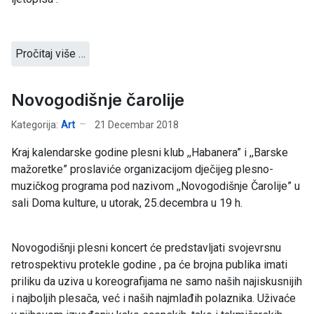
Pročitaj više …
Novogodišnje čarolije
Kategorija:
Art
21 Decembar 2018
Kraj kalendarske godine plesni klub ,,Habanera” i ,,Barske
mažoretke” proslaviće organizacijom dječijeg plesno-
muzičkog programa pod nazivom ,,Novogodišnje Čarolije” u
sali Doma kulture, u utorak, 25.decembra u 19 h.
Novogodišnji plesni koncert će predstavljati svojevrsnu
retrospektivu protekle godine , pa će brojna publika imati
priliku da uziva u koreografijama ne samo naših najiskusnijih
i najboljih plesača, već i naših najmlađih polaznika. Uživaće