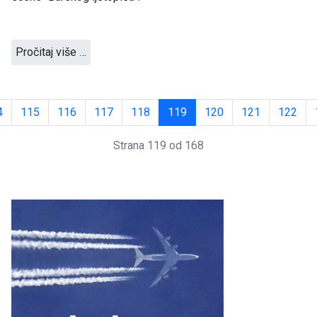
Pročitaj više …
4
115
116
117
118
119
120
121
122
Strana 119 od 168