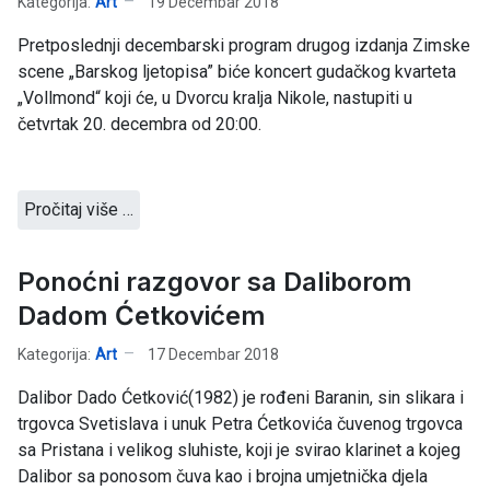
Kategorija:
Art
19 Decembar 2018
Pretposlednji decembarski program drugog izdanja Zimske
scene „Barskog ljetopisa” biće koncert gudačkog kvarteta
„Vollmond“ koji će, u Dvorcu kralja Nikole, nastupiti u
četvrtak 20. decembra od 20:00.
Pročitaj više …
Ponoćni razgovor sa Daliborom
Dadom Ćetkovićem
Kategorija:
Art
17 Decembar 2018
Dalibor Dado Ćetković(1982) je rođeni Baranin, sin slikara i
trgovca Svetislava i unuk Petra Ćetkovića čuvenog trgovca
sa Pristana i velikog sluhiste, koji je svirao klarinet a kojeg
Dalibor sa ponosom čuva kao i brojna umjetnička djela