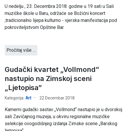
U nedelju , 23. Decembra 2018. godine u 19 sati u Sali
muzičke škole u Baru, održaće se Božićni koncert
,tradicionalno lijepa kulturno - vjerska manifestacija pod
pokroviteljstvom Opštine Bar.
Pročitaj više …
Gudački kvartet „Vollmond”
nastupio na Zimskoj sceni
„Ljetopisa”
Kategorija:
Art
22 Decembar 2018
Kamerni gudački sastav „Vollmond“ nastupio je u dvorskoj
sali Zavičajnog muzeja, u okviru regionalne muzičke
selekcije ovogodišnjeg izdanja Zimske scene „Barskog
ljetopisa“.