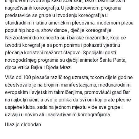
u njihovom izvođenju kako scenskih, tako i takmičarskih
nagrađivanih koreografija. U jednočasovnom programu
predstaviće se grupe u izvođenju koreografija u
standradnim i latino američkim plesovima, modernom plesu
poput hip hop-a, show dance , dječije koreografije.
Neizostavni dio koncerta su i barske mažoretke, koje će
izvoditi koregrafije sa pom ponima i pokazati vjestinu
plesanja koristeći mažoret štapove. Specijalni gosti
novogodišnjeg programa su dječiji animator Šanta Panta,
djeca vrtića Bajka i Djeda Mraz.
Više od 100 plesača različitog uzrasta, tokom cijele godine
učestvovalo je na brojnim manifestacijama, međunarodnim,
evropskim i svjetskim takmičenjima, promovišući grad Bar
na najbolji način, a ovo je prilika da svi oni koji prate plesne
uspjehe kluba, sada na jednom mjestu vide sve grupe i
uzivaju u novim ali i nagrađivanim koreografijama.
Ulaz je slobodan.