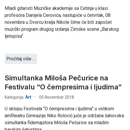
Mladi gitaristi Muzičke akademije sa Cetinja u klasi
profesora Danijela Cerovića, nastupiće u četvrtak, 08.
novembra u Dvorcu kralja Nikole čime će biti započet
muzički program drugog izdanja Zimske scene „Barskog
ljetopisa“.
Pročitaj više …
Simultanka Miloša Pečurice na
Festivalu “O čempresima i ljudima”
Kategorija:
Art
05 Novembar 2018
U sklopu Festivala “O čempresima i ljudima” u velikom
amfiteatru Gimnazije Niko Rolović juče je održana šahovska
simultanka fidemajstora Miloša Pečurice sa mladim
barskim šahistima.