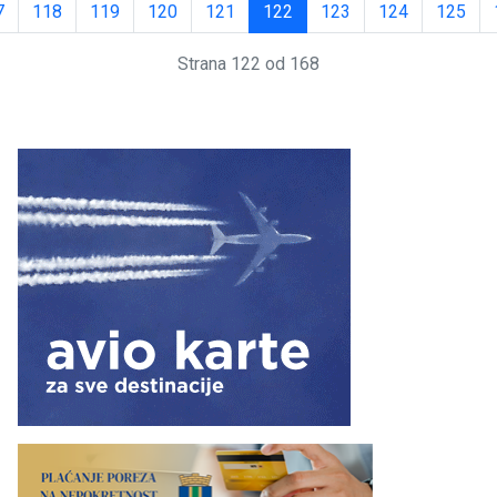
7
118
119
120
121
122
123
124
125
Strana 122 od 168