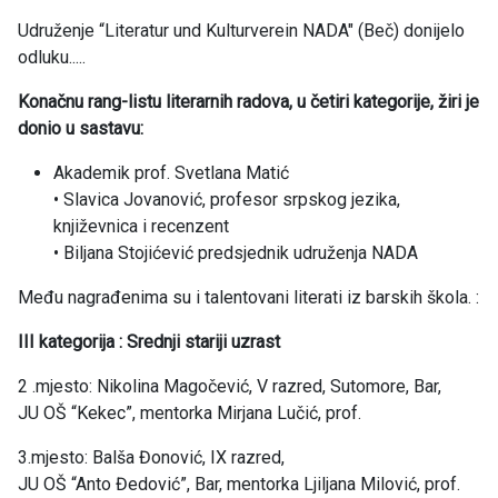
Udruženje “Literatur und Kulturverein NADA" (Beč) donijelo
odluku.....
Konačnu rang-listu literarnih radova, u četiri kategorije, žiri je
donio u sastavu:
Akademik prof. Svetlana Matić
• Slavica Jovanović, profesor srpskog jezika,
književnica i recenzent
• Biljana Stojićević predsjednik udruženja NADA
Među nagrađenima su i talentovani literati iz barskih škola. :
III kategorija : Srednji stariji uzrast
2 .mjesto: Nikolina Magočević, V razred, Sutomore, Bar,
JU OŠ “Kekec”, mentorka Mirjana Lučić, prof.
3.mjesto: Balša Đonović, IX razred,
JU OŠ “Anto Đedović”, Bar, mentorka Ljiljana Milović, prof.