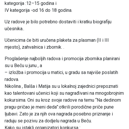
kategorija :12–15 godina i
IV kategorija -od 16 do 18 godina.
Uz radove je bilo potrebno dostaviti i kratku biografiju
učesnika..
Učenicima će biti uručena plaketa za plasman (II i III
mjesto), zahvalnica i zbornik. .
Proglašenje najboljih radova i promocija zbornika planirani
su u Beču u junu , a
– izložba i promocija u matici, u gradu sa najviše poslatih
radova.
Nikolina , Balša i Matija su u lokalnoj zajednici prepoznati
kao talentovani učenici koji su nagrađivani na mnogobrojnim
kokursima. Oni su kroz svoje radove na temu “Na dedinom
pragu-pričao je meni deda”:otkrili porodične priče pune
ljubavi. Zato je za njih ova nagrada posebno priznanje i
raduju se pozivu za dodjelu nagrada u Beču.
Kako su istakli organizatori konkursa :