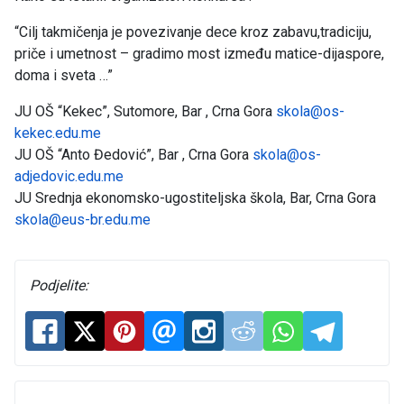
“Cilj takmičenja je povezivanje dece kroz zabavu,tradiciju,
priče i umetnost – gradimo most između matice-dijaspore,
doma i sveta …”
JU OŠ “Kekec”, Sutomore, Bar , Crna Gora
skola@os-
kekec.edu.me
JU OŠ “Anto Đedović”, Bar , Crna Gora
skola@os-
adjedovic.edu.me
JU Srednja ekonomsko-ugostiteljska škola, Bar, Crna Gora
skola@eus-br.edu.me
Podjelite: