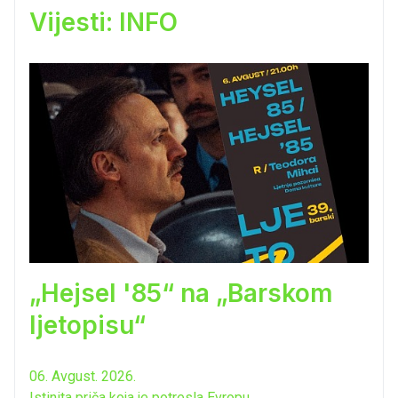
Vijesti: INFO
„Hejsel '85“ na „Barskom
ljetopisu“
06. Avgust. 2026.
Istinita priča koja je potresla Evropu.