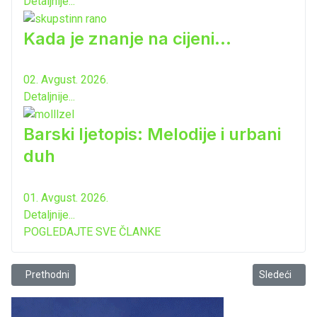
Detaljnije...
Kada je znanje na cijeni...
02. Avgust. 2026.
Detaljnije...
Barski ljetopis: Melodije i urbani
duh
01. Avgust. 2026.
Detaljnije...
POGLEDAJTE SVE ČLANKE
Prethodni članak: Obilježena godišnjice bitke na Sutjesci
Sledeći člana
Prethodni
Sledeći