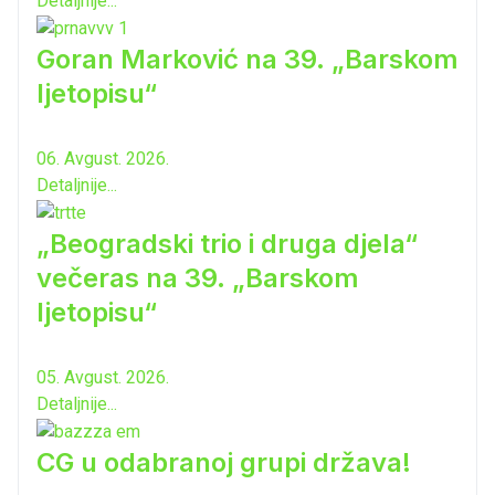
Detaljnije...
Goran Marković na 39. „Barskom
ljetopisu“
06. Avgust. 2026.
Detaljnije...
„Beogradski trio i druga djela“
večeras na 39. „Barskom
ljetopisu“
05. Avgust. 2026.
Detaljnije...
CG u odabranoj grupi država!