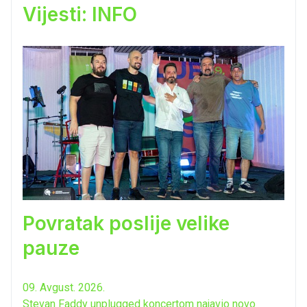
Vijesti: INFO
Povratak poslije velike
pauze
09. Avgust. 2026.
Stevan Faddy unplugged koncertom najavio novo