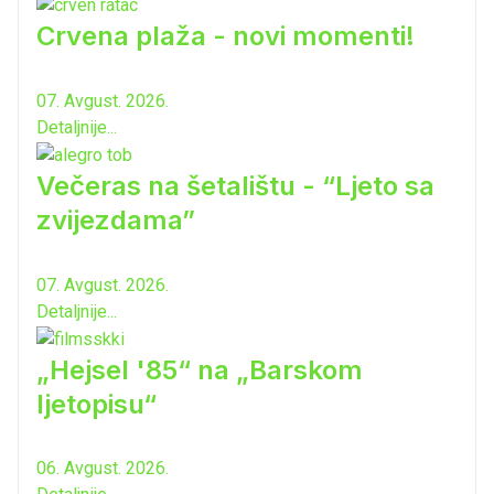
Crvena plaža - novi momenti!
07. Avgust. 2026.
Detaljnije...
Večeras na šetalištu - “Ljeto sa
zvijezdama”
07. Avgust. 2026.
Detaljnije...
„Hejsel '85“ na „Barskom
ljetopisu“
06. Avgust. 2026.