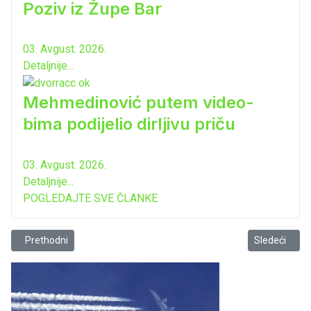
Poziv iz Župe Bar
03. Avgust. 2026.
Detaljnije...
Mehmedinović putem video-
bima podijelio dirljivu priču
03. Avgust. 2026.
Detaljnije...
POGLEDAJTE SVE ČLANKE
Prethodni članak: Čitanje kao magična avantura
Sledeći član
Prethodni
Sledeći