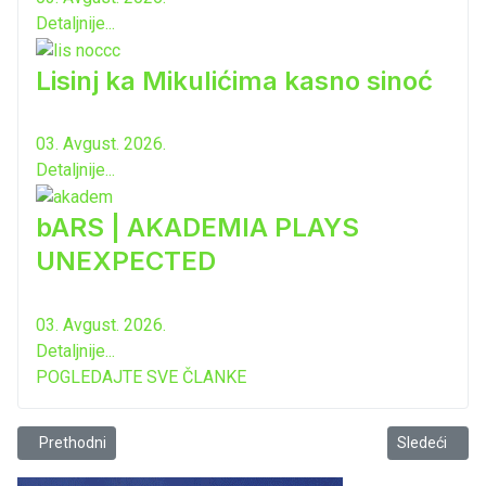
Detaljnije...
Lisinj ka Mikulićima kasno sinoć
03. Avgust. 2026.
Detaljnije...
bARS | AKADEMIA PLAYS
UNEXPECTED
03. Avgust. 2026.
Detaljnije...
POGLEDAJTE SVE ČLANKE
Prethodni članak: Liturgijsko sabranje na ostacima Manastira Pres
Sledeći članak
Prethodni
Sledeći