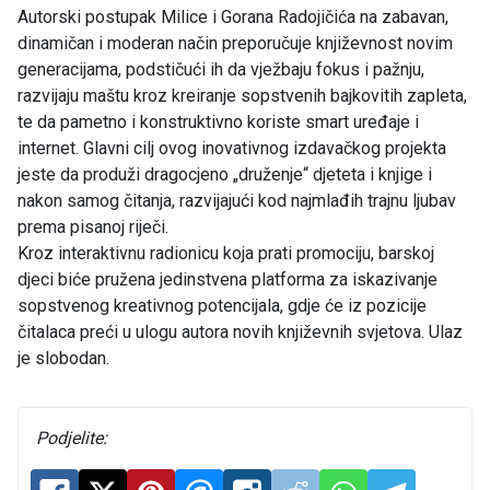
Autorski postupak Milice i Gorana Radojičića na zabavan,
dinamičan i moderan način preporučuje književnost novim
generacijama, podstičući ih da vježbaju fokus i pažnju,
razvijaju maštu kroz kreiranje sopstvenih bajkovitih zapleta,
te da pametno i konstruktivno koriste smart uređaje i
internet. Glavni cilj ovog inovativnog izdavačkog projekta
jeste da produži dragocjeno „druženje“ djeteta i knjige i
nakon samog čitanja, razvijajući kod najmlađih trajnu ljubav
prema pisanoj riječi.
Kroz interaktivnu radionicu koja prati promociju, barskoj
djeci biće pružena jedinstvena platforma za iskazivanje
sopstvenog kreativnog potencijala, gdje će iz pozicije
čitalaca preći u ulogu autora novih književnih svjetova. Ulaz
je slobodan.
Podjelite: