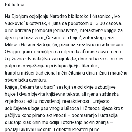
Biblioteci
Na Dječjem odjeljenju Narodne biblioteke i čitaonice „Ivo
Vučković“ u četvrtak, 4. juna sa početkom u 13.00 časova,
biće održana promocija jedinstvene, interaktivne knjige za
djecu pod nazivom „Čekam te u bajci“, autorskog para
Milice i Gorana Radojičića, praćena kreativnom radionicom.
Ovaj program, osmišljen sa ciljem da afirmiše savremeno
književno stvaralaštvo za najmlađe, donosi barskoj publici
potpuno osvježenje u pristupu dječjoj literaturi,
transformišući tradicionalni čin čitanja u dinamičnu i magičnu
stvaralačku avanturu.
Knjiga „Čekam te u bajci“ sastoji se od dvije uzbudljive
bajke i dva slojevita književna teksta, ali njena suštinska
vrijednost leži u inovativnoj interaktivnosti. Umjesto
uobičajene uloge pasivnog slušaoca ili čitaoca, djeca kroz
pažljivo koncipirane aktivnosti – posmatranje ilustracija,
slušanje klasičnih melodija i otkrivanje novih znanja –
postaju aktivni učesnici i direktni kreatori priče.