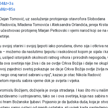
04&t=3s
A8&t=85s
Dejan Tomović, uz sasluženje protojereja-stavrofora Slobodana
 Radovića, Mladena Tomovića i Aleksandra Orlandića, jereja Krsta
učestvovao protojerej Marjan Petkovski i vjerni narod koji se na 
tinje.
svojoj starini i svojoj ljepoti iako porušena, divno sija i otkriva 
a – možemo da naslutimo ljepotu i raskošnost kojom je sijala i k
nas, uslijed istorijskih okolnosti ratnog vihora i prirodnih nepogoda,
a ova svetinja nije živa i da se ovdje Crkva Božija i dalje ne okupl
voj zajednici svetoj pokazuje se da je Crkva Božija ovdje življa 
 nego onaj narod sabrani u njoj“, kazao je otac Nikola Radović
etom mjestu sabira vjerne dok je svijeta i vijeka.
omislu Božijem, doživjela je svoja stradanja. I kao što mi u naši
idavamo i ustrojavamo, tako se i ova svetinja, koja nas sabira n
ski hram Božanske ljubavi. Pojasnio je da ljudska duša, koja je stv
a ostanu samo ostaci od njenih ostataka, ali uvijek kada sagledamo