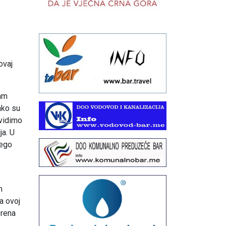
ovaj
nam
ako su
 vidimo
ja. U
nego
m
a ovoj
orena