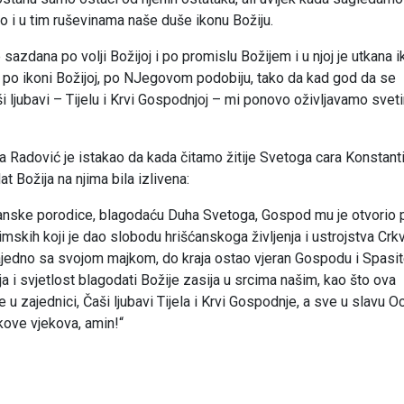
o i u tim ruševinama naše duše ikonu Božiju.
e sazdana po volji Božijoj i po promislu Božijem i u njoj je utkana 
 po ikoni Božijoj, po NJegovom podobiju, tako da kad god da se
ši ljubavi – Tijelu i Krvi Gospodnjoj – mi ponovo oživljavamo sveti
a Radović je istakao da kada čitamo žitije Svetoga cara Konstanti
t Božija na njima bila izlivena:
šćanske porodice, blagodaću Duha Svetoga, Gospod mu je otvorio p
a rimskih koji je dao slobodu hrišćanskoga življenja i ustrojstva Crk
ajedno sa svojom majkom, do kraja ostao vjeran Gospodu i Spasite
i svjetlost blagodati Božije zasija u srcima našim, kao što ova
u zajednici, Čaši ljubavi Tijela i Krvi Gospodnje, a sve u slavu Oc
kove vjekova, amin!“