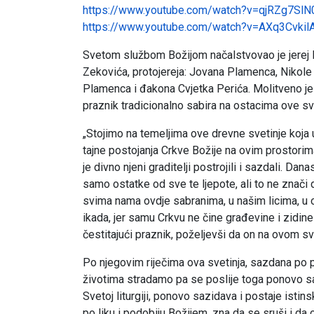
https://www.youtube.com/watch?v=qjRZg7SlN
https://www.youtube.com/watch?v=AXq3Cvkil
Svetom službom Božijom načalstvovao je jerej 
Zekovića, protojereja: Jovana Plamenca, Nikole
Plamenca i đakona Cvjetka Perića. Molitveno je 
praznik tradicionalno sabira na ostacima ove sve
„Stojimo na temeljima ove drevne svetinje koja u 
tajne postojanja Crkve Božije na ovim prostorim
je divno njeni graditelji postrojili i sazdali. Da
samo ostatke od sve te ljepote, ali to ne znači d
svima nama ovdje sabranima, u našim licima, u o
ikada, jer samu Crkvu ne čine građevine i zidine
čestitajući praznik, poželjevši da on na ovom sv
Po njegovim riječima ova svetinja, sazdana po pr
životima stradamo pa se poslije toga ponovo saz
Svetoj liturgiji, ponovo sazidava i postaje istin
po liku i podobiju Božijem, zna da se sruši i d