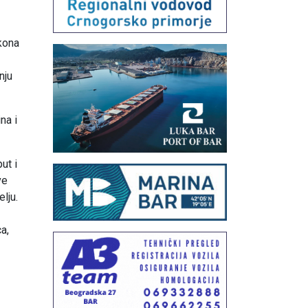
ikona
nju
na i
ut i
ve
lju.
a,