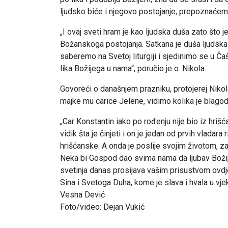
ljudsko biće i njegovo postojanje, prepoznaćem
„I ovaj sveti hram je kao ljudska duša zato što j
Božanskoga postojanja. Satkana je duša ljudska
saberemo na Svetoj liturgiji i sjedinimo se u Ča
lika Božijega u nama“, poručio je o. Nikola.
Govoreći o današnjem prazniku, protojerej Nikol
majke mu carice Jelene, vidimo kolika je blagoda
„Car Konstantin iako po rođenju nije bio iz hri
vidik šta je činjeti i on je jedan od prvih vladar
hrišćanske. A onda je poslije svojim životom, z
Neka bi Gospod dao svima nama da ljubav Božija 
svetinja danas prosijava vašim prisustvom ovdje 
Sina i Svetoga Duha, kome je slava i hvala u vje
Vesna Dević
Foto/video: Dejan Vukić