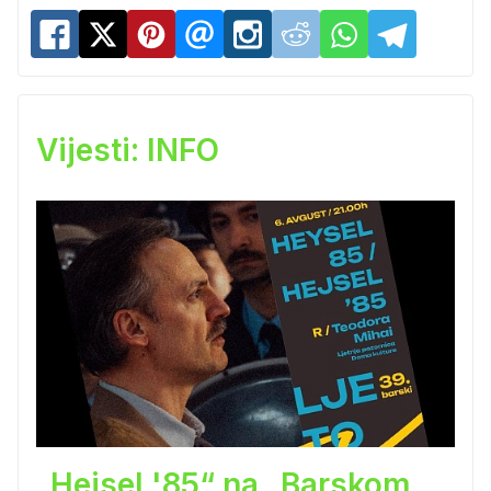
Vijesti: INFO
„Hejsel '85“ na „Barskom