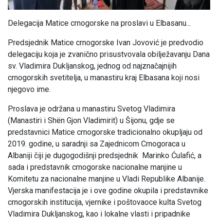
Delegacija Matice crnogorske na proslavi u Elbasanu...
Predsjednik Matice crnogorske Ivan Jovović je predvodio
delegaciju koja je zvanično prisustvovala obilježavanju Dana
sv. Vladimira Dukljanskog, jednog od najznačajnijih
crnogorskih svetitelja, u manastiru kraj Elbasana koji nosi
njegovo ime.
Proslava je održana u manastiru Svetog Vladimira
(Manastiri i Shën Gjon Vladimirit) u Šijonu, gdje se
predstavnici Matice crnogorske tradicionalno okupljaju od
2019. godine, u saradnji sa Zajednicom Crnogoraca u
Albaniji čiji je dugogodišnji predsjednik Marinko Ćulafić, a
sada i predstavnik crnogorske nacionalne manjine u
Komitetu za nacionalne manjine u Vladi Republike Albanije.
Vjerska manifestacija je i ove godine okupila i predstavnike
crnogorskih institucija, vjernike i poštovaoce kulta Svetog
Vladimira Dukljanskog, kao i lokalne vlasti i pripadnike