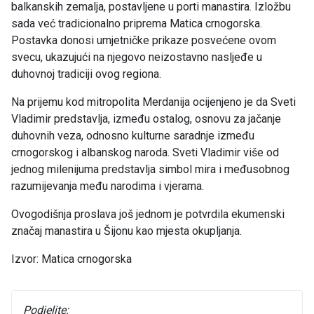
balkanskih zemalja, postavljene u porti manastira. Izložbu
sada već tradicionalno priprema Matica crnogorska.
Postavka donosi umjetničke prikaze posvećene ovom
svecu, ukazujući na njegovo neizostavno nasljeđe u
duhovnoj tradiciji ovog regiona.
Na prijemu kod mitropolita Merdanija ocijenjeno je da Sveti
Vladimir predstavlja, između ostalog, osnovu za jačanje
duhovnih veza, odnosno kulturne saradnje između
crnogorskog i albanskog naroda. Sveti Vladimir više od
jednog milenijuma predstavlja simbol mira i međusobnog
razumijevanja među narodima i vjerama.
Ovogodišnja proslava još jednom je potvrdila ekumenski
značaj manastira u Šijonu kao mjesta okupljanja.
Izvor: Matica crnogorska
Podjelite: