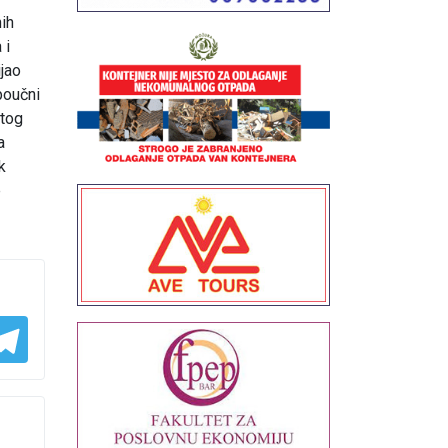
ih
 i
ijao
 poučni
itog
a
k
e