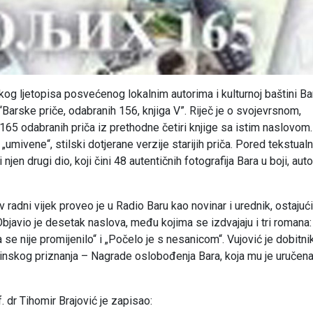
 ljetopisa posvećenog lokalnim autorima i kulturnoj baštini Ba
Barske priče, odabranih 156, knjiga V”. Riječ je o svojevrsnom,
165 odabranih priča iz prethodne četiri knjige sa istim naslovo
„umivene“, stilski dotjerane verzije starijih priča. Pored tekstual
njen drugi dio, koji čini 48 autentičnih fotografija Bara u boji, aut
 radni vijek proveo je u Radio Baru kao novinar i urednik, ostajući
 Objavio je desetak naslova, među kojima se izdvajaju i tri romana:
a se nije promijenilo“ i „Počelo je s nesanicom“. Vujović je dobitni
štinskog priznanja – Nagrade oslobođenja Bara, koja mu je uručen
. dr Tihomir Brajović je zapisao: