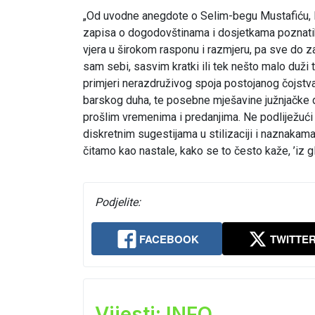
„Od uvodne anegdote o Selim-begu Mustafiću, l
zapisa o dogodovštinama i dosjetkama poznatih 
vjera u širokom rasponu i razmjeru, pa sve do z
sam sebi, sasvim kratki ili tek nešto malo duži te
primjeri nerazdruživog spoja postojanog čojstva
barskog duha, te posebne mješavine južnjačke d
prošlim vremenima i predanjima. Ne podliježući 
diskretnim sugestijama u stilizaciji i naznakam
čitamo kao nastale, kako se to često kaže, ’iz gl
Podjelite:
FACEBOOK
TWITTE
Vijesti: INFO