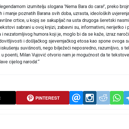
egendarnom izumitelju slogana ’Nema Bara do cara!’, preko brojn
i manje poznatih Barana svih doba, uzrasta, ideoloških uvjerenja
avršne crtice, u kojoj se sakupljač na usta drugoga šeretski nasm
kstovi sabrani u ovoj knjizi, zabavni su, informativni, nerijetko i
 i nezatomljivog humora koji je, moglo bi da se kaže, izraz naroč
ovitljivosti i došljačkog sjevernjačkog etosa kao spone ovoga s
iskušenju suvišnosti, nego bilježeći neposredno, razumljivo, s te
a u poenti, Milan Vujović otvorio nam je mogućnost da te tekstov
ave cijelog naroda’.“
R
PINTEREST