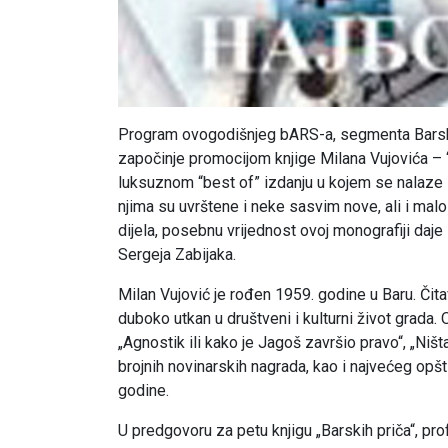
Program ovogodišnjeg bARS-a, segmenta Barskog
započinje promocijom knjige Milana Vujovića – “
luksuznom “best of” izdanju u kojem se nalaze 
njima su uvrštene i neke sasvim nove, ali i malo 
dijela, posebnu vrijednost ovoj monografiji daje i 
Sergeja Zabijaka.
Milan Vujović je rođen 1959. godine u Baru. Čitav
duboko utkan u društveni i kulturni život grada.
„Agnostik ili kako je Jagoš završio pravo“, „Ništ
brojnih novinarskih nagrada, kao i najvećeg op
godine.
U predgovoru za petu knjigu „Barskih priča“, prof