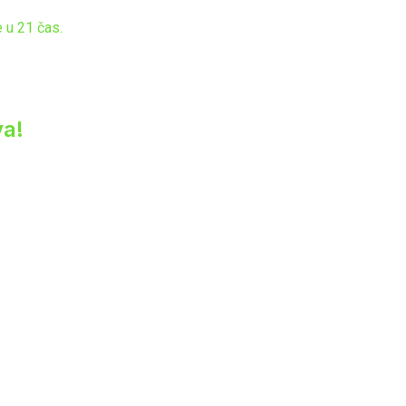
 u 21 čas.
va!