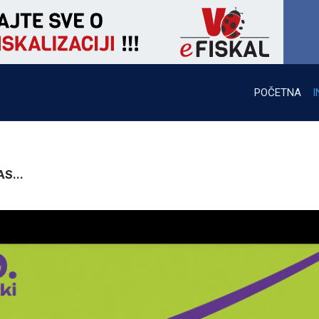
POČETNA
I
S...