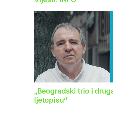
„Beogradski trio i drug
ljetopisu“