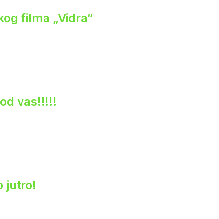
og filma „Vidra“
od vas!!!!!
 jutro!