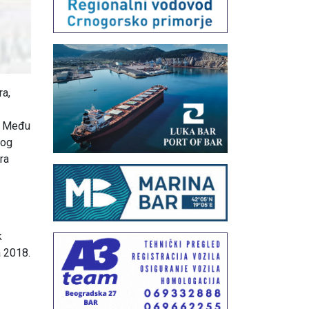
ra,
m. Među
nog
ora
k
a 2018.