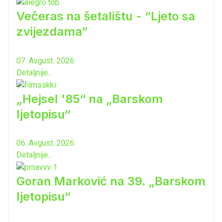
Večeras na šetalištu - “Ljeto sa
zvijezdama”
07. Avgust. 2026.
Detaljnije...
„Hejsel '85“ na „Barskom
ljetopisu“
06. Avgust. 2026.
Detaljnije...
Goran Marković na 39. „Barskom
ljetopisu“