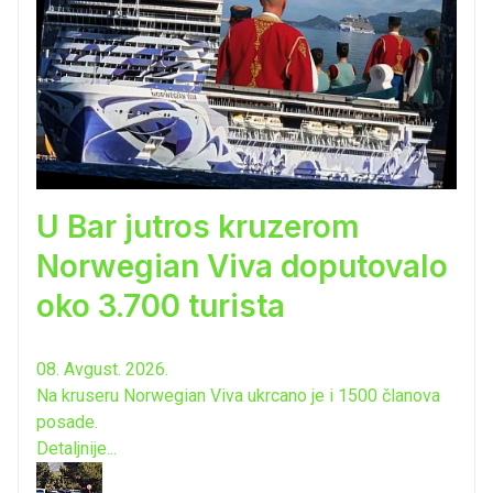
U Bar jutros kruzerom
Norwegian Viva doputovalo
oko 3.700 turista
08. Avgust. 2026.
Na kruseru Norwegian Viva ukrcano je i 1500 članova
posade.
Detaljnije...