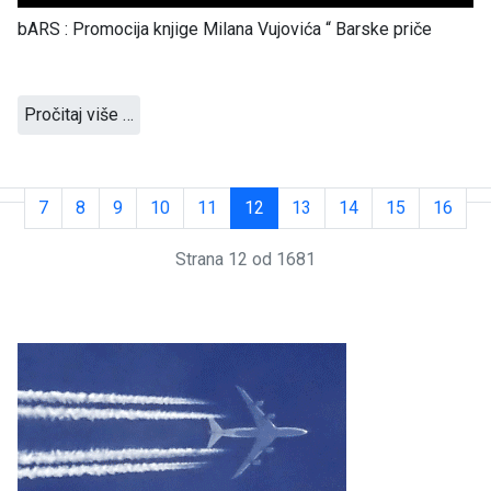
bARS : Promocija knjige Milana Vujovića “ Barske priče
Pročitaj više …
7
8
9
10
11
12
13
14
15
16
Strana 12 od 1681