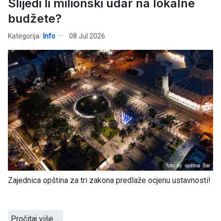
Slijedi li milionski udar na lokalne
budžete?
Kategorija:
Info
08 Jul 2026
Zajednica opština za tri zakona predlaže ocjenu ustavnosti!
Pročitaj više …