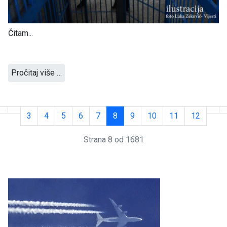
Čitam...
Pročitaj više …
3
4
5
6
7
8
9
10
11
12
Strana 8 od 1681