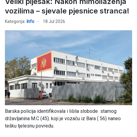
Veliki pijesak: Nakon mimoilaženja
vozilima – sjevale pjesnice stranca!
Kategorija:
Info
18 Jul 2026
Barska policija identifikovala i lišila slobode starnog
državljanina M.C (45). koji je vozaču iz Bara ( 56) naneo
tešku tjelesnu povredu.