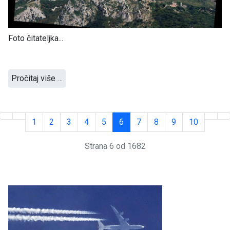
Foto čitateljka...
Pročitaj više …
1
2
3
4
5
6
7
8
9
10
Strana 6 od 1682