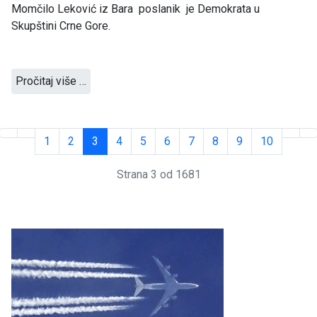
Momčilo Leković iz Bara poslanik je Demokrata u
Skupštini Crne Gore.
Pročitaj više …
1
2
3
4
5
6
7
8
9
10
Strana 3 od 1681