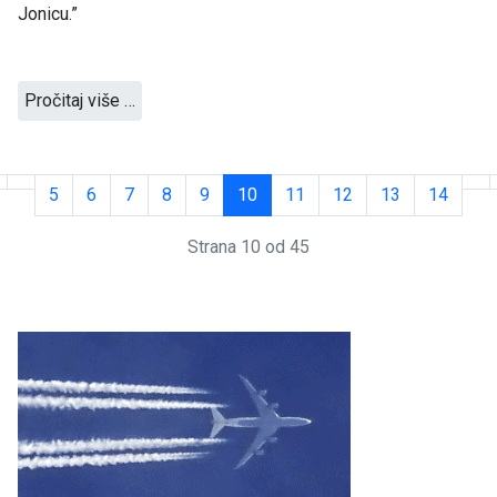
Jonicu.”
Pročitaj više …
5
6
7
8
9
10
11
12
13
14
Strana 10 od 45