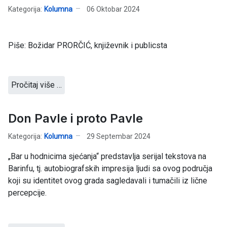
Kategorija:
Kolumna
06 Oktobar 2024
Piše: Božidar PRORČIĆ, književnik i publicsta
Pročitaj više …
Don Pavle i proto Pavle
Kategorija:
Kolumna
29 Septembar 2024
„Bar u hodnicima sjećanja“ predstavlja serijal tekstova na
Barinfu, tj. autobiografskih impresija ljudi sa ovog područja
koji su identitet ovog grada sagledavali i tumačili iz lične
percepcije.