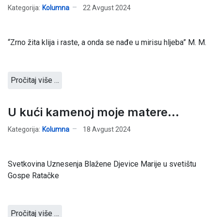
Kategorija:
Kolumna
22 Avgust 2024
“Zrno žita klija i raste, a onda se nađe u mirisu hljeba” M. M.
Pročitaj više …
U kući kamenoj moje matere...
Kategorija:
Kolumna
18 Avgust 2024
Svetkovina Uznesenja Blažene Djevice Marije u svetištu
Gospe Ratačke
Pročitaj više …