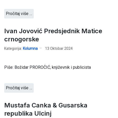
Pročitaj više …
Ivan Jovović Predsjednik Matice
crnogorske
Kategorija:
Kolumna
13 Oktobar 2024
Piše: Božidar PROROČIĆ, književnik i publicista
Pročitaj više …
Mustafa Canka & Gusarska
republika Ulcinj