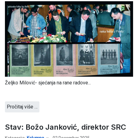
Željko Milović- sjećanja na rane radove...
Pročitaj više …
Stav: Božo Janković, direktor SRC
Kategorija:
Kolumna
02 Decembar 2025