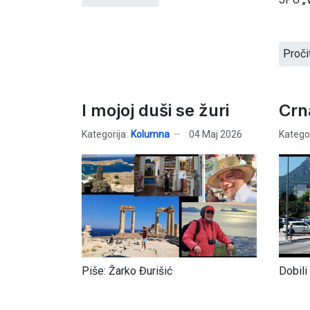
Proči
I mojoj duši se žuri
Crn
Kategorija:
Kolumna
04 Maj 2026
Kategor
Piše: Žarko Đurišić
Dobili