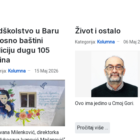
dškolstvo u Baru
Život i ostalo
osno baštini
Kategorija:
Kolumna
06 Maj 
diciju dugu 105
ina
ija:
Kolumna
15 Maj 2026
Ovo ima jedino u Crnoj Gori.
Pročitaj više …
Ivana Milenković, direktorka
Vukosava Ivanović Mašanović“