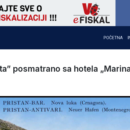
POČETNA
I
nta” posmatrano sa hotela „Marin