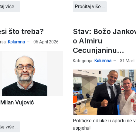
taj više …
Pročitaj više …
esi što treba?
Stav: Božo Janko
o Almiru
ija:
Kolumna
06 April 2026
Cecunjaninu...
Kategorija:
Kolumna
31 Mart
 Milan Vujović
Političke odluke u sportu ne 
taj više …
uspjehu!