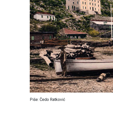
Piše: Čedo Ratković