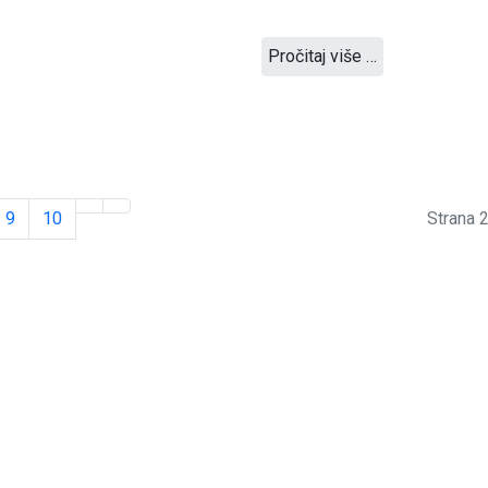
Pročitaj više …
9
10
Strana 