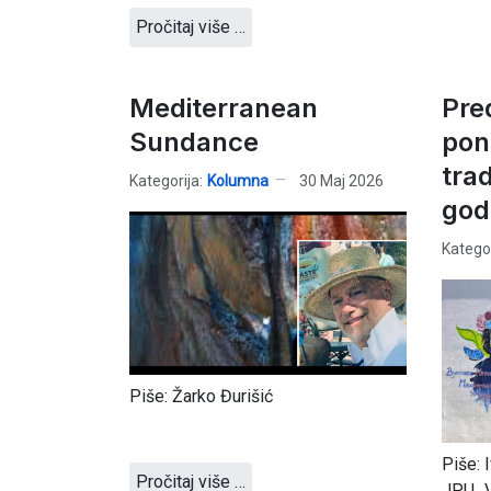
Pročitaj više …
Mediterranean
Pre
Sundance
pon
tra
Kategorija:
Kolumna
30 Maj 2026
god
Kategor
Piše: Žarko Đurišić
Piše: 
Pročitaj više …
JPU „