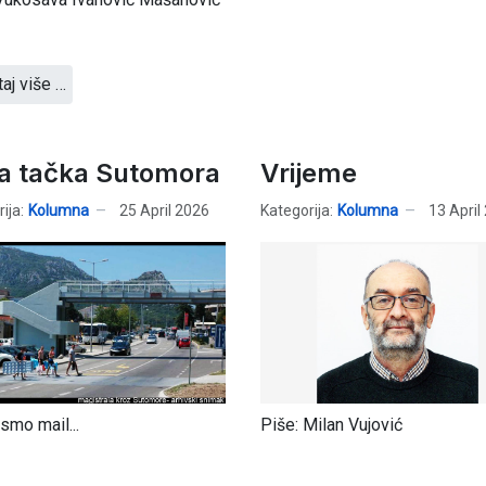
taj više …
a tačka Sutomora
Vrijeme
ija:
Kolumna
25 April 2026
Kategorija:
Kolumna
13 April
 smo mail...
Piše: Milan Vujović