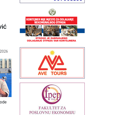
vić
 2026
vode