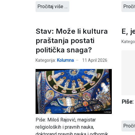
Pročitaj više …
Proči
Stav: Može li kultura
E, j
praštanja postati
Kategor
politička snaga?
Kategorija:
Kolumna
11 April 2026
Piše:
Piše: Miloš Rajović, magistar
Proči
religioloških i pravnih nauka,
doktorand pravnih nauka i odbornik