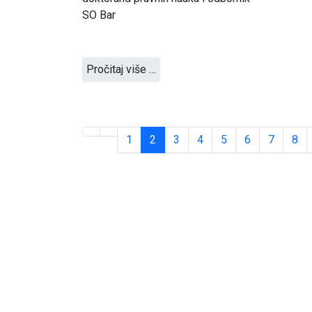
SO Bar
Pročitaj više …
1
2
3
4
5
6
7
8