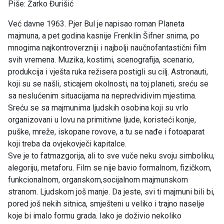
Piše: Žarko Đurišić
Već davne 1963. Pjer Bul je napisao roman Planeta
majmuna, a pet godina kasnije Frenklin Šifner snima, po
mnogima najkontroverzniji i najbolji naučnofantastični film
svih vremena. Muzika, kostimi, scenografija, scenario,
produkcija i vješta ruka režisera postigli su cilj. Astronauti,
koji su se našli, sticajem okolnosti, na toj planeti, sreću se
sa neslućenim situacijama na nepredvidivim mjestima.
Sreću se sa majmunima ljudskih osobina koji su vrlo
organizovani u lovu na primitivne ljude, koristeći konje,
puške, mreže, iskopane rovove, a tu se nađe i fotoaparat
koji treba da ovjekovječi kapitalce.
Sve je to fatmazgorija, ali to sve vuče neku svoju simboliku,
alegoriju, metaforu. Film se nije bavio formalnom, fizičkom,
funkcionalnom, organskom,socijalnom majmunskom
stranom. Ljudskom još manje. Da jeste, svi ti majmuni bili bi,
pored još nekih sitnica, smješteni u veliko i trajno naselje
koje bi imalo formu grada. Iako je doživio nekoliko