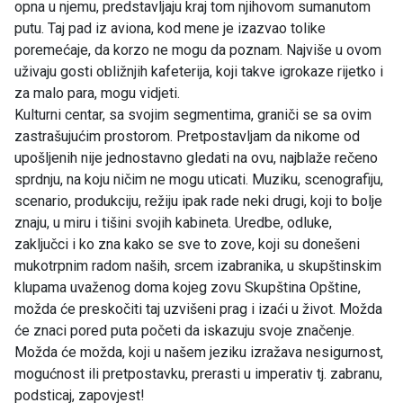
opna u njemu, predstavljaju kraj tom njihovom sumanutom
putu. Taj pad iz aviona, kod mene je izazvao tolike
poremećaje, da korzo ne mogu da poznam. Najviše u ovom
uživaju gosti obližnjih kafeterija, koji takve igrokaze rijetko i
za malo para, mogu vidjeti.
Kulturni centar, sa svojim segmentima, graniči se sa ovim
zastrašujućim prostorom. Pretpostavljam da nikome od
upošljenih nije jednostavno gledati na ovu, najblaže rečeno
sprdnju, na koju ničim ne mogu uticati. Muziku, scenografiju,
scenario, produkciju, režiju ipak rade neki drugi, koji to bolje
znaju, u miru i tišini svojih kabineta. Uredbe, odluke,
zaključci i ko zna kako se sve to zove, koji su donešeni
mukotrpnim radom naših, srcem izabranika, u skupštinskim
klupama uvaženog doma kojeg zovu Skupština Opštine,
možda će preskočiti taj uzvišeni prag i izaći u život. Možda
će znaci pored puta početi da iskazuju svoje značenje.
Možda će možda, koji u našem jeziku izražava nesigurnost,
mogućnost ili pretpostavku, prerasti u imperativ tj. zabranu,
podsticaj, zapovjest!