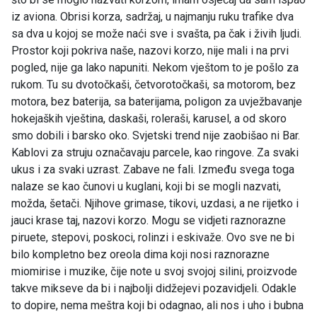
iz aviona. Obrisi korza, sadržaj, u najmanju ruku trafike dva
sa dva u kojoj se može naći sve i svašta, pa čak i živih ljudi.
Prostor koji pokriva naše, nazovi korzo, nije mali i na prvi
pogled, nije ga lako napuniti. Nekom vještom to je pošlo za
rukom. Tu su dvotočkaši, četvorotočkaši, sa motorom, bez
motora, bez baterija, sa baterijama, poligon za uvježbavanje
hokejaških vještina, daskaši, roleraši, karusel, a od skoro
smo dobili i barsko oko. Svjetski trend nije zaobišao ni Bar.
Kablovi za struju označavaju parcele, kao ringove. Za svaki
ukus i za svaki uzrast. Zabave ne fali. Između svega toga
nalaze se kao čunovi u kuglani, koji bi se mogli nazvati,
možda, šetači. Njihove grimase, tikovi, uzdasi, a ne rijetko i
jauci krase taj, nazovi korzo. Mogu se vidjeti raznorazne
piruete, stepovi, poskoci, rolinzi i eskivaže. Ovo sve ne bi
bilo kompletno bez oreola dima koji nosi raznorazne
miomirise i muzike, čije note u svoj svojoj silini, proizvode
takve mikseve da bi i najbolji didžejevi pozavidjeli. Odakle
to dopire, nema meštra koji bi odagnao, ali nos i uho i bubna