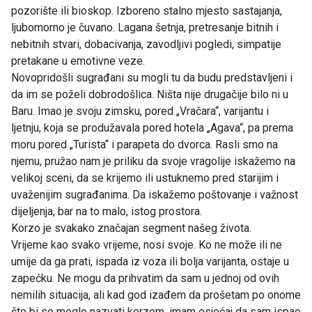
pozorište ili bioskop. Izboreno stalno mjesto sastajanja,
ljubomorno je čuvano. Lagana šetnja, pretresanje bitnih i
nebitnih stvari, dobacivanja, zavodljivi pogledi, simpatije
pretakane u emotivne veze.
Novopridošli sugrađani su mogli tu da budu predstavljeni i
da im se poželi dobrodošlica. Ništa nije drugačije bilo ni u
Baru. Imao je svoju zimsku, pored „Vračara“, varijantu i
ljetnju, koja se produžavala pored hotela „Agava“, pa prema
moru pored „Turista“ i parapeta do dvorca. Rasli smo na
njemu, pružao nam je priliku da svoje vragolije iskažemo na
velikoj sceni, da se krijemo ili ustuknemo pred starijim i
uvaženijim sugrađanima. Da iskažemo poštovanje i važnost
dijeljenja, bar na to malo, istog prostora.
Korzo je svakako značajan segment našeg života.
Vrijeme kao svako vrijeme, nosi svoje. Ko ne može ili ne
umije da ga prati, ispada iz voza ili bolja varijanta, ostaje u
zapećku. Ne mogu da prihvatim da sam u jednoj od ovih
nemilih situacija, ali kad god izađem da prošetam po onome
što bi se moglo nazvati korzom, imam osjećaj da sam ispao