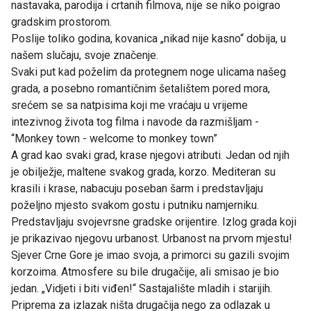
nastavaka, parodija i crtanih filmova, nije se niko poigrao
gradskim prostorom.
Poslije toliko godina, kovanica „nikad nije kasno“ dobija, u
našem slučaju, svoje značenje.
Svaki put kad poželim da protegnem noge ulicama našeg
grada, a posebno romantičnim šetalištem pored mora,
srećem se sa natpisima koji me vraćaju u vrijeme
intezivnog života tog filma i navode da razmišljam -
“Monkey town - welcome to monkey town”
A grad kao svaki grad, krase njegovi atributi. Jedan od njih
je obilježje, maltene svakog grada, korzo. Mediteran su
krasili i krase, nabacuju poseban šarm i predstavljaju
poželjno mjesto svakom gostu i putniku namjerniku.
Predstavljaju svojevrsne gradske orijentire. Izlog grada koji
je prikazivao njegovu urbanost. Urbanost na prvom mjestu!
Sjever Crne Gore je imao svoja, a primorci su gazili svojim
korzoima. Atmosfere su bile drugačije, ali smisao je bio
jedan. „Vidjeti i biti viđen!“ Sastajalište mladih i starijih.
Priprema za izlazak ništa drugačija nego za odlazak u