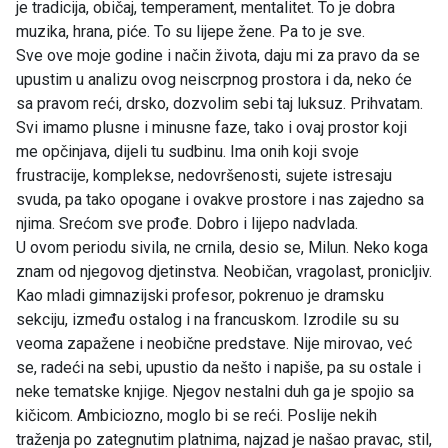
je tradicija, običaj, temperament, mentalitet. To je dobra
muzika, hrana, piće. To su lijepe žene. Pa to je sve.
Sve ove moje godine i način života, daju mi za pravo da se
upustim u analizu ovog neiscrpnog prostora i da, neko će
sa pravom reći, drsko, dozvolim sebi taj luksuz. Prihvatam.
Svi imamo plusne i minusne faze, tako i ovaj prostor koji
me opčinjava, dijeli tu sudbinu. Ima onih koji svoje
frustracije, komplekse, nedovršenosti, sujete istresaju
svuda, pa tako opogane i ovakve prostore i nas zajedno sa
njima. Srećom sve prođe. Dobro i lijepo nadvlada.
U ovom periodu sivila, ne crnila, desio se, Milun. Neko koga
znam od njegovog djetinstva. Neobičan, vragolast, pronicljiv.
Kao mladi gimnazijski profesor, pokrenuo je dramsku
sekciju, između ostalog i na francuskom. Izrodile su su
veoma zapažene i neobične predstave. Nije mirovao, već
se, radeći na sebi, upustio da nešto i napiše, pa su ostale i
neke tematske knjige. Njegov nestalni duh ga je spojio sa
kičicom. Ambiciozno, moglo bi se reći. Poslije nekih
traženja po zategnutim platnima, najzad je našao pravac, stil,