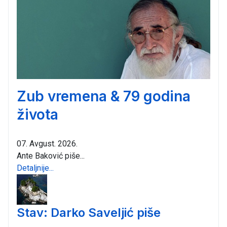
Zub vremena & 79 godina
života
07. Avgust. 2026.
Ante Baković piše...
Detaljnije...
Stav: Darko Saveljić piše