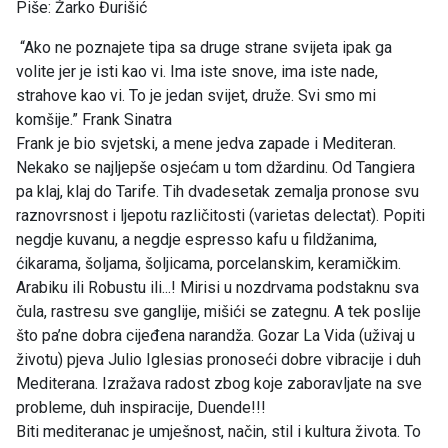
Piše: Žarko Đurišić
“Ako ne poznajete tipa sa druge strane svijeta ipak ga
volite jer je isti kao vi. Ima iste snove, ima iste nade,
strahove kao vi. To je jedan svijet, druže. Svi smo mi
komšije.” Frank Sinatra
Frank je bio svjetski, a mene jedva zapade i Mediteran.
Nekako se najljepše osjećam u tom džardinu. Od Tangiera
pa klaj, klaj do Tarife. Tih dvadesetak zemalja pronose svu
raznovrsnost i ljepotu različitosti (varietas delectat). Popiti
negdje kuvanu, a negdje espresso kafu u fildžanima,
ćikarama, šoljama, šoljicama, porcelanskim, keramičkim.
Arabiku ili Robustu ili...! Mirisi u nozdrvama podstaknu sva
čula, rastresu sve ganglije, mišići se zategnu. A tek poslije
što pa’ne dobra cijeđena narandža. Gozar La Vida (uživaj u
životu) pjeva Julio Iglesias pronoseći dobre vibracije i duh
Mediterana. Izražava radost zbog koje zaboravljate na sve
probleme, duh inspiracije, Duende!!!
Biti mediteranac je umješnost, način, stil i kultura života. To