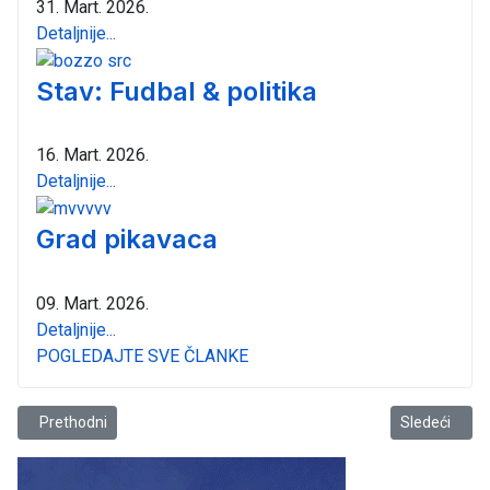
31. Mart. 2026.
Detaljnije...
Stav: Fudbal & politika
16. Mart. 2026.
Detaljnije...
Grad pikavaca
09. Mart. 2026.
Detaljnije...
POGLEDAJTE SVE ČLANKE
Prethodni članak: Stradanje krstarice „Zenta” posmatrano sa hotela 
Sledeći člana
Prethodni
Sledeći