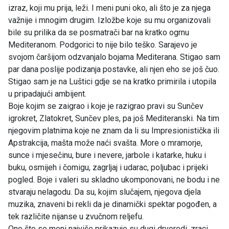
izraz, koji mu prija, leži. I meni puni oko, ali što je za njega
važnije i mnogim drugim. Izložbe koje su mu organizovali
bile su prilika da se posmatrači bar na kratko ogrnu
Mediteranom. Podgorici to nije bilo teško. Sarajevo je
svojom čaršijom odzvanjalo bojama Mediterana. Stigao sam
par dana poslije podizanja postavke, ali njen eho se još čuo.
Stigao sam je na Luštici gdje se na kratko primirila i utopila
u pripadajući ambijent.
Boje kojim se zaigrao i koje je razigrao pravi su Sunčev
igrokret, Zlatokret, Sunčev ples, pa još Mediteranski. Na tim
njegovim platnima koje ne znam da li su Impresionistička ili
Apstrakcija, mašta može naći svašta. More o mramorje,
sunce i mjesečinu, bure i nevere, jarbole i katarke, huku i
buku, osmijeh i čomigu, zagrljaj i udarac, poljubac i prijeki
pogled. Boje i valeri su skladno ukomponovani, ne bodu i ne
stvaraju nelagodu. Da su, kojim slučajem, njegova djela
muzika, znaveni bi rekli da je dinamički spektar pogođen, a
tek različite nijanse u zvučnom reljefu.
Ono što se meni najviše prikazuje su dugi drvoredi, zraci