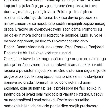
koji probijaju krošnje, povijene grane čempresa, borova,
dudova, maslina, palmi, lovora. Prikazuje. Ima njih i u
realnom životu, nije da nema. Neki su davno prepoznali
njihov značaj pa su nesebično sadili i mijenjali pejzaž našeg
grada. Brakovi su ovjekovječavani sadnicama. Pomorci su
sa dalekih mora donosili egzotične sadnice. Ljudi su voljeli
da vide napredak, pa bilo to i novozasađeno drvo.
Danas. Danas vlada neki novi trend. Panj. Panjevi. Panjored.
Panj može biti i te kako koristan u nauci.
Oni koji se bave time mogu naći mnoge odgovore na mnoga
pitanja, proširiti znanja i nama ostaviti u amanet kako voditi
računa o posađenim jedinkama. Ono u što sam siguran je da
odgovor za ovoliki broj bjesomučno izrezanih i ostavljenih
panjeva po gradu, nemaju! To se uči u nekim drugim
školama, koje su nama bliže, a profesora ne fali. Toliko ih
imamo da bi svaki panj mogao biti vlastita katedra. Časovi
su neograničeni i svakodnevni. Profesori su toliko
samozaljubljeni da ne vide posljedice svojih predavanja.